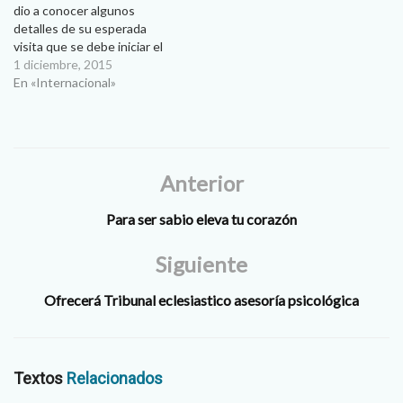
dio a conocer algunos
detalles de su esperada
visita que se debe iniciar el
próximo 12 de febrero. A la
1 diciembre, 2015
pregunta de la periodista
En «Internacional»
Martha Calderón del Grupo
ACI, sobre su viaje a México
y su posible visita a otros
países,…
Anterior
Para ser sabio eleva tu corazón
Siguiente
Ofrecerá Tribunal eclesiastico asesoría psicológica
Textos
Relacionados