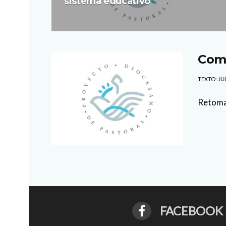
sistema educativo
Comi
TEXTO:
JU
Retomam
FACEBOOK