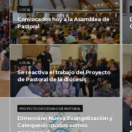
LOCAL
Convocados hoy a la Asamblea de
Pastoral
LOCAL
Se reactiva el trabajo del Proyecto
de Pastoral de la diócesis
PROYECTO DIOCESANO DE PASTORAL
Dimensión Nueva Evangelización y
Catequesis: ¡todos somos