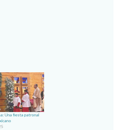
a: Una fiesta patronal
xicano
25