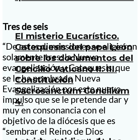
Tres de seis
El misterio Eucarístico.
“De estas dimensiones se eligieron
Catequesis del papa León
solamente tres: la Nueva
sobre los documentos del
evangelización y Catequesis, que
Concilio Vaticano II. III.
se le ha nombrado Nueva
Constitución
Evangelización por este nuevo
Sacrosanctum Concilium
impulso que se le pretende dar y
4.
muy en consonancia con el
objetivo de la diócesis que es
“sembrar el Reino de Dios