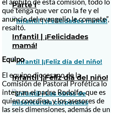
el ámbito de esta comisión, todo lo
Parte I
que tenga que ver con la fe y el
anuncio del evangelio le compete”,
resaltó.
Infantil | ¡Felicidades
mamá!
Equipo
El equipo diocesano de la
Infantil |¡Feliz día del niño!
Comisión de Pastoral Profética lo
integran el padre Rodolfo, que es
quien coordina, y los asesores de
las seis dimensiones, además de un