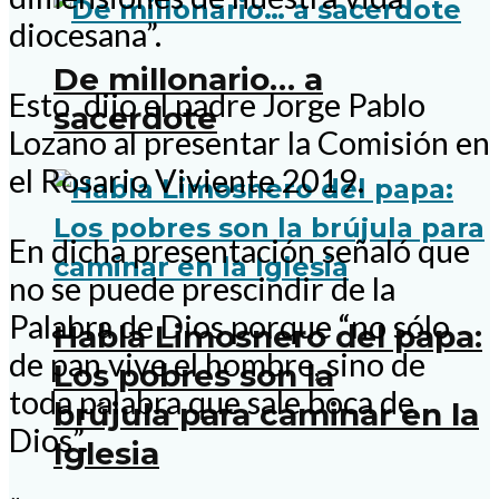
diocesana”.
De millonario… a
Esto dijo el padre Jorge Pablo
sacerdote
Lozano al presentar la Comisión en
el Rosario Viviente 2019.
En dicha presentación señaló que
no se puede prescindir de la
Palabra de Dios porque “no sólo
Habla Limosnero del papa:
de pan vive el hombre, sino de
Los pobres son la
toda palabra que sale boca de
brújula para caminar en la
Dios”.
Iglesia