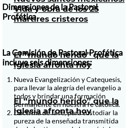
Dimensiones de la Pastoral
Vida y obra de los 25
Profética
mártires cristeros
La Comisión de Pastoral Profética
El “mundo herido” que la
incluye seis dimensiones:
Iglesia afronta hoy
Nueva Evangelización y Catequesis,
para llevar la alegría del evangelio a
todos y brindar una formación
El “mundo herido” que la
permanente en nuestra fe católica.
Iglesia afronta hoy
Doctrina de la fe, para custodiar la
pureza de la enseñada transmitida