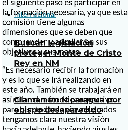
el siguiente paso es participar en
la formación necesaria, ya que esta
Internacional
comisión tiene algunas
dimensiones que se deben que
comprender y asimilar en sus
Buscan legislación
objetivos y sus metas.
proteger Monte de Cristo
Rey en NM
“Es necesario recibir la formación
y es lo que se irá realizando en
este año. También se trabajará en
asimilar el método prospectivo
Claman en Nicaragua por
para que todos los involucrados
obispo desaparecido
tengamos clara nuestra visión
hacia adelante, haciendo ajustes