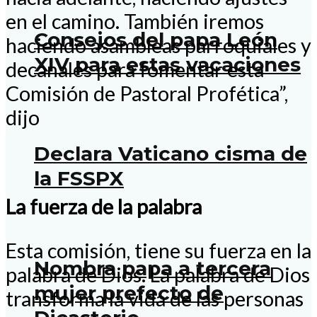
en el camino. También iremos
Consejos del papa León
haciendo asambleas parroquiales y
XIV para estas vacaciones
decanales para fomentar esta
Comisión de Pastoral Profética”,
dijo
Declara Vaticano cisma de
la FSSPX
La fuerza de la palabra
Esta comisión, tiene su fuerza en la
Nombra papa a tercera
palabra de Dios. La palabra de Dios
mujer prefecto de
transforma la vida de las personas