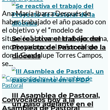
Ana María Ibarra Después de
haber trabajado el año pasado con
el objetivo y el “modelo de
situación”, la comunidad diocesana,
Se reactiva el trabajo del
encabezada por el señor obispo
Proyecto de Pastoral de la
don J. Guadalupe Torres Campos,
diócesis
se...
III Asamblea de Pastoral,
Convocados hoy a la
un paso adelante en el
Asamblea de Pastoral