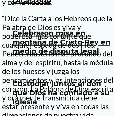
Dicasterio
y comunidades.
“Dice la Carta a los Hebreos que la
Palabra de Dios es viva y
Celebraron misa en
poderosa, más cortante que
montaña de Cristo Rey en
cualquier espada de dos filos.
medio de disputa legal
Penetra hasta lo más profundo del
alma y del espíritu, hasta la médula
de los huesos y juzga los
pensamientos y las intenciones del
Custodiar juntos el don
corazón. La Palabra de Dios escrita
que Dios ha confiado a su
y oralmente transmitida debe
Iglesia
estar presente y viva en todas las
dimensiones de nuestra vida