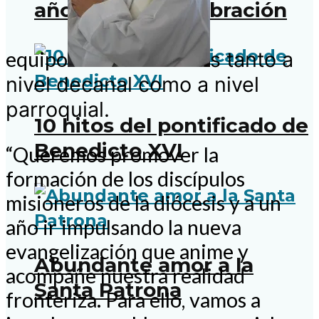
años de fe y celebración
equipo
s tanto a
nivel decanal como a nivel
parroquial.
10 hitos del pontificado de
Benedicto XVI
“Queremos promover la
formación de los discípulos
misioneros de la diócesis y a un
año ir impulsando la nueva
evangelización que anime y
Abundante amor a la
acompañe nuestra realidad
Santa Patrona
fronteriza. Para ello, vamos a