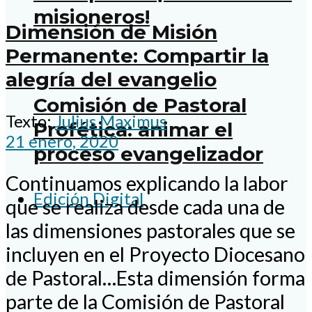
misioneros!
Dimensión de Misión
Permanente: Compartir la
alegría del evangelio
Comisión de Pastoral
Texto:
Julius Maximus
Profética: animar el
21 enero, 2020
proceso evangelizador
Continuamos explicando la labor
Edición Digital
que se realiza desde cada una de
las dimensiones pastorales que se
incluyen en el Proyecto Diocesano
de Pastoral…Esta dimensión forma
parte de la Comisión de Pastoral