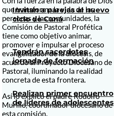
Con la fuerza en la palabra de Dios
que transforma la vida de las
Invitan a parejas al nuevo
personas y las comunidades, la
ciclo de Caná
Comisión de Pastoral Profética
tiene como objetivo animar,
promover e impulsar el proceso
Tendrán sacerdotes
evangelizador de la diócesis, de
jornada de formación
acuerdo al Proyecto Diocesano de
Pastoral, iluminando la realidad
concreta de esta frontera.
Realizan primer encuentro
Así lo explicó el padre Rodolfo
de líderes de adolescentes
Murillo, coordinador diocesano de
esta comisión.