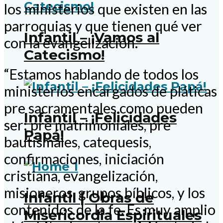
los ministerios que existen en las
parroquias y que tienen qué ver
Infantil – ¡Vamos al
con la evangelización.
Catecismo!
“Estamos hablando de todos los
ministerios encargados de pláticas
pre sacramentales como pueden
Infantil – ¡Felicidades
ser: pre matrimoniales, pre
Papá!
bautismales, catequesis,
confirmaciones, iniciación
cristiana, evangelización,
misioneros, grupos bíblicos, y los
Infantil | Obras de
contenidos de la fe. Es muy amplio
Misericordia Espirituales