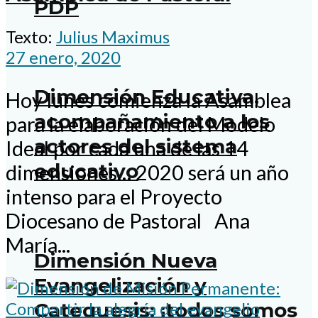
PDP
Texto:
Julius Maximus
27 enero, 2020
Dimensión Educativa,
Hoy lunes comienza la Asamblea
acompañamiento a los
para la elaboración del Modelo
actores del sistema
Ideal por cada una de las 14
educativo
dimensiones… 2020 será un año
intenso para el Proyecto
Diocesano de Pastoral Ana
María...
Dimensión Nueva
Evangelización y
Catequesis: ¡todos somos