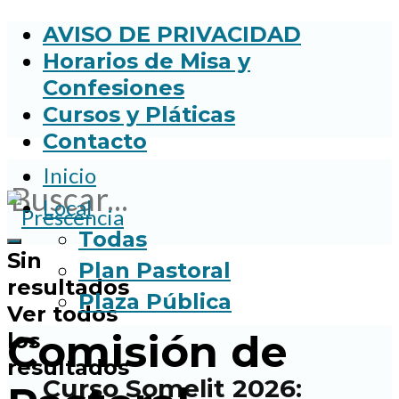
AVISO DE PRIVACIDAD
Horarios de Misa y
Confesiones
Cursos y Pláticas
Contacto
Inicio
Local
Todas
Sin
Plan Pastoral
resultados
Plaza Pública
Ver todos
Comisión de
los
resultados
Curso Somelit 2026: