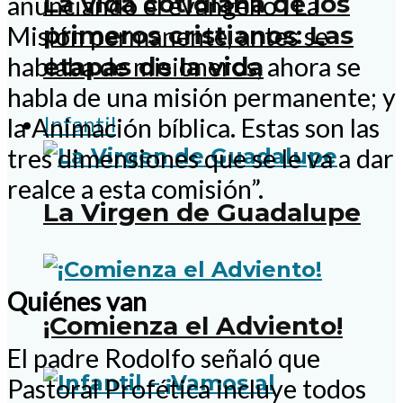
La vida cotidiana de los
anunciando el evangelio”. La
primeros cristianos: Las
Misión permanente, antes se
etapas de la vida
hablaba de misioneros, ahora se
habla de una misión permanente; y
Infantil
la Animación bíblica. Estas son las
tres dimensiones que se le va a dar
realce a esta comisión”.
La Virgen de Guadalupe
Quiénes van
¡Comienza el Adviento!
El padre Rodolfo señaló que
Pastoral Profética incluye todos