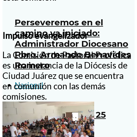
Perseveremos en el
camino ya iniciado:
Impulso evangelizador
Administrador Diocesano
Pbro. Armando Benavides
La Comisión de Pastoral Profética
es una instancia de la Diócesis de
Romero
Ciudad Juárez que se encuentra
Nacional
en comunión con las demás
comisiones.
Vida y obra de los 25
mártires cristeros