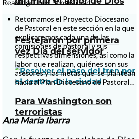
difundir el amor de Dios
Reading Time: 5 mins read
Retomamos el Proyecto Diocesano
de Pastoral en este sección en la que
explicaremos cada una de las
Festejaron por primera
comisiones de pastoral y sus
vez Día del servidor
respectivas dimensiones, así como la
labor que realizan, quiénes son sus
asesores y las metas que se plantean
hacia al Plan Diocesano de Pastoral…
Para Washington son
terroristas
Ana María Ibarra