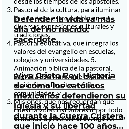
desde los tiempos de los apóstoles.
Pastoral de la cultura, para iluminar
la vida de nuestro pueblo en sus
Defender la vida va más
diversas expresiones culturales y
allá del no nacido:
tradiciones.
sacerdote.
Pastoral educativa, que integra los
valores del evangelio en escuelas,
colegios y universidades. 5.
Animación bíblica de la pastoral,
¡Viva Cristo Rey! Historia
Sagrada Escritura, que expide la
acción de la Escritura en las
de cómo los católicos
comunidades, y
mexicanos defendieron su
Misiones, que nos recuerdan que
Iglesia y su libertad
nuestra vida cristiana es ir por todo
durante la Guerra Cristera,
el mundo a predicar el evangelio.
que inició hace 100 años…