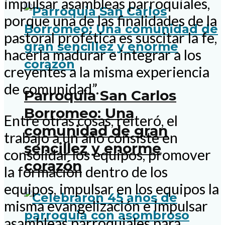
impulsar asambleas parroquiales,
porque una de las finalidades de la
pastoral profética es suscitar la fe,
hacerla madurar e integrar a los
creyentes a la misma experiencia
de comunidad”.
Parroquia San Carlos
Borromeo: Una
Entre otras cosas, reiteró, el
comunidad de gran
trabajo a un año consiste en
sencillez y enorme
consolidar los equipos, promover
corazón
la formación dentro de los
equipos, impulsar en los equipos la
misma evangelización e impulsar
asambleas parroquiales para