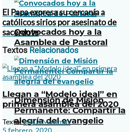
El Papa expresa su cercanía a
católicos sirios por asesinato de
Convocados hoy a la
sacerdote
Asamblea de Pastoral
Textos
Relacionados
Llegan a “Modelo ideal” en
Dimensión de Misión
primera asamblea del 2020
Permanente: Compartir la
alegría del evangelio
Texto:
Julius Maximus
5 febrero, 2020