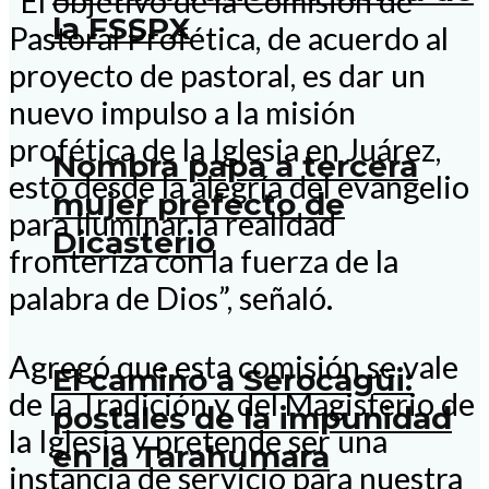
“El objetivo de la Comisión de
la FSSPX
Pastoral Profética, de acuerdo al
proyecto de pastoral, es dar un
nuevo impulso a la misión
profética de la Iglesia en Juárez,
Nombra papa a tercera
esto desde la alegría del evangelio
mujer prefecto de
para iluminar la realidad
Dicasterio
fronteriza con la fuerza de la
palabra de Dios”, señaló.
Agregó que esta comisión se vale
El camino a Serocagüi:
de la Tradición y del Magisterio de
postales de la impunidad
la Iglesia y pretende ser una
en la Tarahumara
instancia de servicio para nuestra