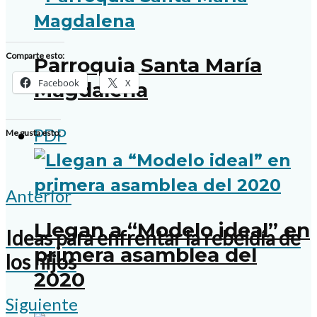
Comparte esto:
Parroquia Santa María
Facebook
X
Magdalena
PDP
Me gusta esto:
Anterior
Llegan a “Modelo ideal” en
Ideas para enfrentar la rebeldía de
primera asamblea del
los hijos
2020
Siguiente