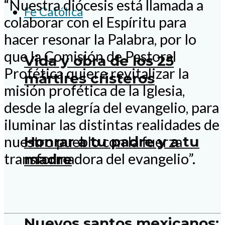
“Nuestra diócesis está llamada a
Fe Católica
colaborar con el Espíritu para
hacer resonar la Palabra, por lo
que la Comisión de Pastoral
Vida y obra de los 25
Profética quiere revitalizar la
mártires cristeros
misión profética de la Iglesia,
desde la alegría del evangelio, para
iluminar las distintas realidades de
nuestro pueblo con la fuerza
Honrar a tu padre y a tu
transformadora del evangelio”.
madre
Nuevos santos mexicanos: