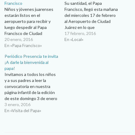
Francisco
Su santidad, el Papa
Niños y jóvenes juarenses
Francisco, llegó esta mañana
estarán listos en el
del miercoles 17 de febrero
aeropuerto para recibir y
al Aeropuerto de Ciudad
luego despedir al Papa
Juárez en lo que
Francisco de Ciudad
respresenta una visita
17 febrero, 2016
Juárez...saludará a niños
20 enero, 2016
histórica para Ciudad Juárez.
En «Local»
discapacitados. Linda
En «Papa Francisco»
Pisó tierra a las 10 de la
Mendoza Uribe “Nos
mañana con 10 minutos y
Periódico Presencia te invita
estamos jugando el
fue recibido por el obispo de
¡A darle la bienvenida al
prestigio de la ciudad en
la Diócesis de Ciudad…
papa!
esta visita”, dijo el padre
Invitamos a todos los niños
Salvador Magallanes,
y a sus padres a leer la
párroco de San Judas Tadeo,
convocatoria en nuestra
encargado de la…
página infantil de la edición
de este domingo 3 de enero
de 2016. Participa para
3 enero, 2016
poder saludar al Papa
En «Visita del Papa»
Francisco a su llegada al
aeropuerto de Ciudad
Juárez, el próximo miércoles
17 de febrero, cuando…