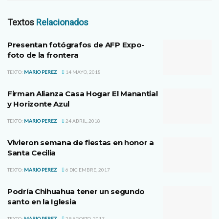
Textos
Relacionados
Presentan fotógrafos de AFP Expo-
foto de la frontera
TEXTO:
MARIO PEREZ
14 MAYO, 2018
Firman Alianza Casa Hogar El Manantial
y Horizonte Azul
TEXTO:
MARIO PEREZ
24 ABRIL, 2018
Vivieron semana de fiestas en honor a
Santa Cecilia
TEXTO:
MARIO PEREZ
6 DICIEMBRE, 2017
Podría Chihuahua tener un segundo
santo en la Iglesia
TEXTO:
MARIO PEREZ
29 AGOSTO, 2017