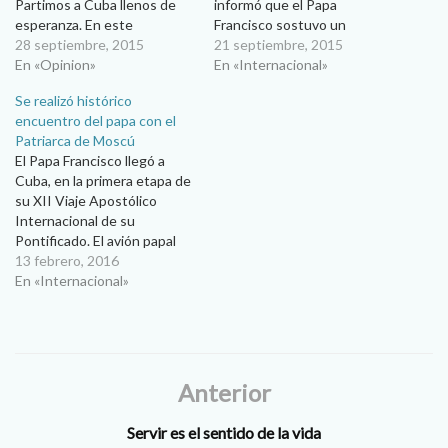
Partimos a Cuba llenos de
informó que el Papa
esperanza. En este
Francisco sostuvo un
peregrinar como en la vida
28 septiembre, 2015
“encuentro informal” este
21 septiembre, 2015
me acompaña Irma.
En «Opinion»
domingo con Fidel Castro,
En «Internacional»
Francisco es para mí el Papa
luego de la Misa que presidió
Se realizó histórico
de la esperanza, grandes
en la Plaza de la Revolución
encuentro del papa con el
cosas nos tiene reservadas
en La Habana. El sacerdote
Patriarca de Moscú
el Espíritu Santo que nos ha
explicó en conferencia de
El Papa Francisco llegó a
dado este gran líder. Al
prensa…
Cuba, en la primera etapa de
llegar…
su XII Viaje Apostólico
Internacional de su
Pontificado. El avión papal
aterrizó en el Aeropuerto
13 febrero, 2016
"José Martí" de la Habana,
En «Internacional»
donde fue recibido por el
presidente cubano Raúl
Castro, quien estuvo
acompañado por el cardenal
Jaime Ortega y Alamino,…
Anterior
Servir es el sentido de la vida