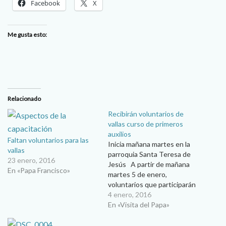
Facebook
X
Me gusta esto:
Relacionado
Recibirán voluntarios de
vallas curso de primeros
auxilios
Faltan voluntarios para las
Inicia mañana martes en la
vallas
parroquia Santa Teresa de
23 enero, 2016
Jesús A partir de mañana
En «Papa Francisco»
martes 5 de enero,
voluntarios que participarán
en las vallas del recorrido del
4 enero, 2016
Papa Francisco durante su
En «Visita del Papa»
visita a Ciudad Juárez,
recibirán un curso de