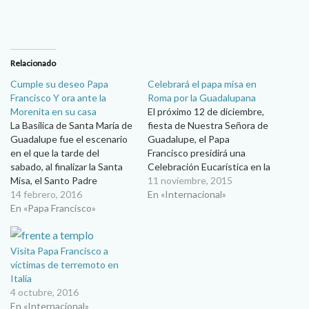
Relacionado
Cumple su deseo Papa
Celebrará el papa misa en
Francisco Y ora ante la
Roma por la Guadalupana
Morenita en su casa
El próximo 12 de diciembre,
La Basílica de Santa María de
fiesta de Nuestra Señora de
Guadalupe fue el escenario
Guadalupe, el Papa
en el que la tarde del
Francisco presidirá una
sabado, al finalizar la Santa
Celebración Eucarística en la
Misa, el Santo Padre
Basílica de San Pedro en
11 noviembre, 2015
Francisco tuvo unos minutos
14 febrero, 2016
honor de la Emperatriz de
En «Internacional»
de oración en solitario ante
En «Papa Francisco»
América, encomendando su
la Virgen María. Sentado, en
intercesión por el Jubileo de
el Camarín de la Virgen de
la Misericordia, que iniciará
Guadalupe, el Papa cumplió
cuatro días antes. Así lo
Visita Papa Francisco a
el…
informa el Sistema…
víctimas de terremoto en
Italia
4 octubre, 2016
En «Internacional»