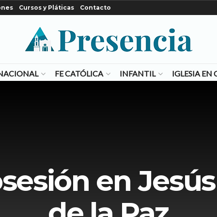
ones
Cursos y Pláticas
Contacto
NACIONAL
FE CATÓLICA
INFANTIL
IGLESIA E
esión en Jesús
de la Paz