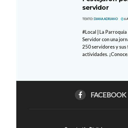
servidor
TEXTO:
DIANA ADRIANO
6 
#Local | La Parroquia
Servidor con una jor
250 servidores y sus 
actividades. ¡Conoce.
FACEBOOK