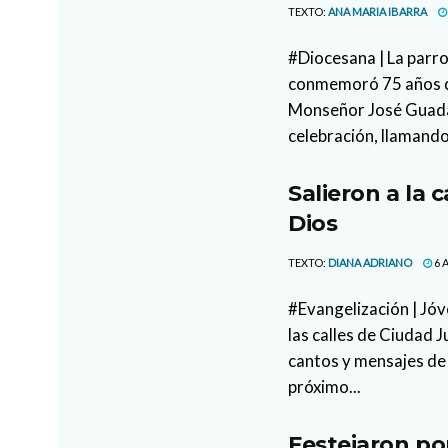
TEXTO:
ANA MARIA IBARRA
#Diocesana | La parr
conmemoró 75 años de
Monseñor José Guada
celebración, llamando
Salieron a la 
Dios
TEXTO:
DIANA ADRIANO
6 
#Evangelización | Jóv
las calles de Ciudad 
cantos y mensajes de 
próximo...
Festejaron po