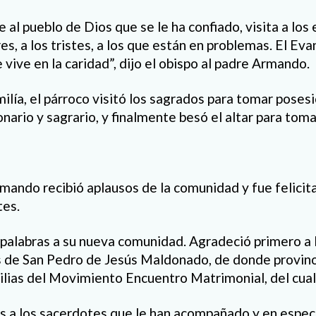
 al pueblo de Dios que se le ha confiado, visita a los
res, a los tristes, a los que están en problemas. El Ev
 vive en la caridad”, dijo el obispo al padre Armando.
milía, el párroco visitó los sagrados para tomar posesió
nario y sagrario, y finalmente besó el altar para toma
Armando recibió aplausos de la comunidad y fue felicit
es.
 palabras a su nueva comunidad. Agradeció primero a lo
as de San Pedro de Jesús Maldonado, de donde provino
lias del Movimiento Encuentro Matrimonial, del cual
s a los sacerdotes que le han acompañado y en especi