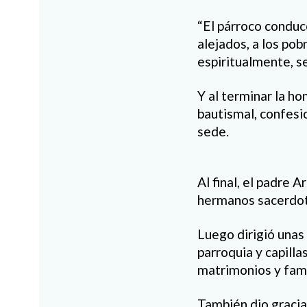
“El párroco conduce
alejados, a los pob
espiritualmente, se
Y al terminar la ho
bautismal, confesio
sede.
Al final, el padre 
hermanos sacerdot
Luego dirigió unas
parroquia y capill
matrimonios y fami
También dio gracia