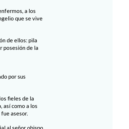
 enfermos, a los
angelio que se vive
n de ellos: pila
r posesión de la
ado por sus
s fieles de la
, así como a los
 fue asesor.
al al señor obispo