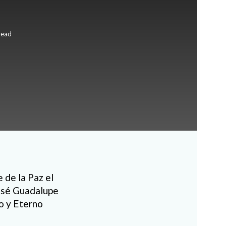
read
 de la Paz el
José Guadalupe
o y Eterno