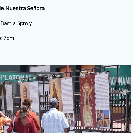
de Nuestra Señora
e 8am a 5pm y
as 7pm