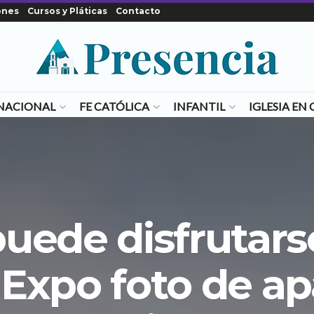
ones
Cursos y Pláticas
Contacto
NACIONAL
FE CATÓLICA
INFANTIL
IGLESIA E
puede disfrutars
 Expo foto de ap