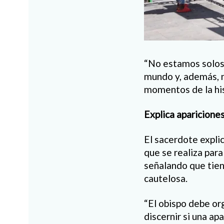
“No estamos solos. 
mundo y, además, n
momentos de la his
Explica aparicione
El sacerdote expli
que se realiza para
señalando que tien
cautelosa.
“El obispo debe or
discernir si una ap