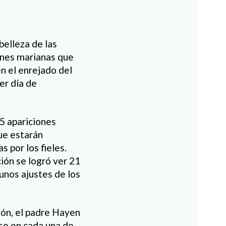
belleza de las
ones marianas que
n el enrejado del
mer día de
5 apariciones
ue estarán
 por los fieles.
ción se logró ver 21
gunos ajustes de los
ión, el padre Hayen
se en cada una de