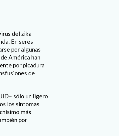
irus del zika
nda. En seres
rse por algunas
s de América han
mente por picadura
ansfusiones de
JID– sólo un ligero
sos los síntomas
Muchísimo más
también por