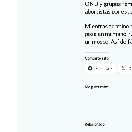
ONU y grupos femin
abortistas por este
Mientras termino d
posa en mi mano. ¡Z
un mosco. Así de fác
Comparte esto:
Facebook
X
Me gusta esto:
Relacionado