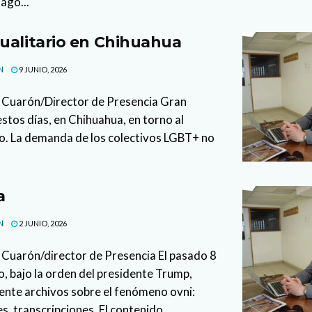
ago...
ualitario en Chihuahua
N
9 JUNIO, 2026
 Cuarón/Director de Presencia Gran
stos días, en Chihuahua, en torno al
io. La demanda de los colectivos LGBT+ no
a
N
2 JUNIO, 2026
Cuarón/director de Presencia El pasado 8
, bajo la orden del presidente Trump,
ente archivos sobre el fenómeno ovni:
s, transcripciones. El contenido...