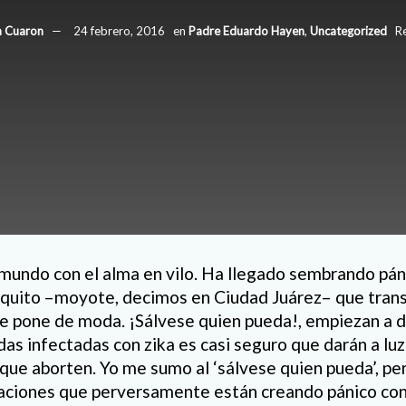
 Cuaron
24 febrero, 2016
en
Padre Eduardo Hayen
,
Uncategorized
Re
mundo con el alma en vilo. Ha llegado sembrando pán
squito –moyote, decimos en Ciudad Juárez– que transm
se pone de moda. ¡Sálvese quien pueda!, empiezan a d
s infectadas con zika es casi seguro que darán a lu
 que aborten. Yo me sumo al ‘sálvese quien pueda’, pe
zaciones que perversamente están creando pánico con 