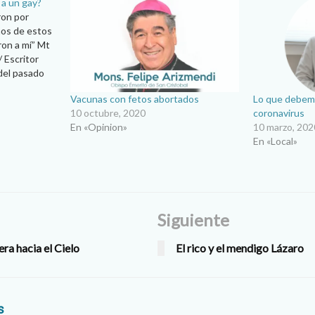
 a un gay?
ron por
ños de estos
ron a mí” Mt
 Escritor
del pasado
ndividuo
Vacunas con fetos abortados
Lo que debemo
nas e hirió a
10 octubre, 2020
coronavirus
En «Opinion»
10 marzo, 202
En «Local»
Siguiente
era hacia el Cielo
El rico y el mendigo Lázaro
s