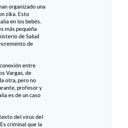
han organizado una
on zika. Esto
lia en los bebés.
a es más pequeña
nisterio de Salud
 incremento de
 conexión entre
los Vargas, de
la otra, pero no
arante, profesor y
lia es de un caso
exto del virus del
 Es criminal que la