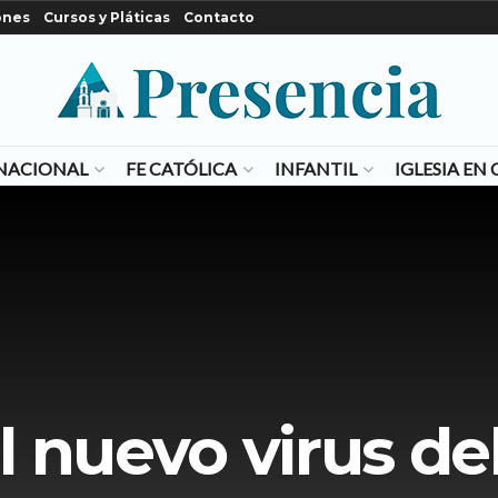
ones
Cursos y Pláticas
Contacto
NACIONAL
FE CATÓLICA
INFANTIL
IGLESIA E
el nuevo virus del