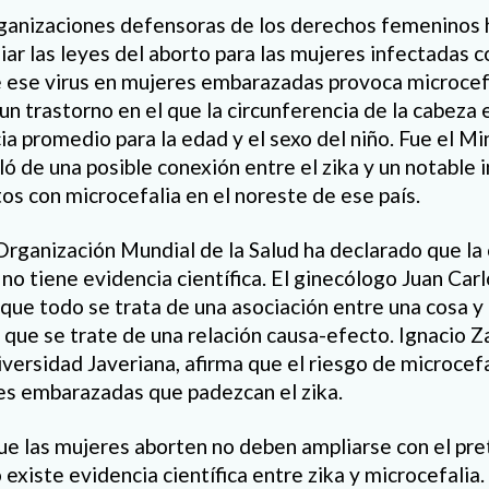
ganizaciones defensoras de los derechos femeninos 
ar las leyes del aborto para las mujeres infectadas c
 ese virus en mujeres embarazadas provoca microcefa
 un trastorno en el que la circunferencia de la cabez
ia promedio para la edad y el sexo del niño. Fue el Mi
ló de una posible conexión entre el zika y un notable
os con microcefalia en el noreste de ese país.
a Organización Mundial de la Salud ha declarado que la
 no tiene evidencia científica. El ginecólogo Juan Car
 que todo se trata de una asociación entre una cosa y 
 que se trate de una relación causa-efecto. Ignacio Z
iversidad Javeriana, afirma que el riesgo de microcefa
es embarazadas que padezcan el zika.
ue las mujeres aborten no deben ampliarse con el pret
 existe evidencia científica entre zika y microcefalia.