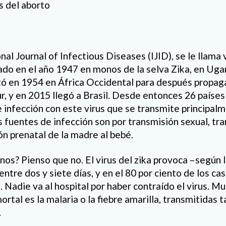
s del aborto
nal Journal of Infectious Diseases (IJID), se le llama v
do en el año 1947 en monos de la selva Zika, en Uga
ó en 1954 en África Occidental para después propaga
sur, y en 2015 llegó a Brasil. Desde entonces 26 paíse
 infección con este virus que se transmite principal
 fuentes de infección son por transmisión sexual, tr
ón prenatal de la madre al bebé.
s? Pienso que no. El virus del zika provoca –según I
ntre dos y siete días, y en el 80 por ciento de los ca
. Nadie va al hospital por haber contraído el virus. 
ortal es la malaria o la fiebre amarilla, transmitidas 
.