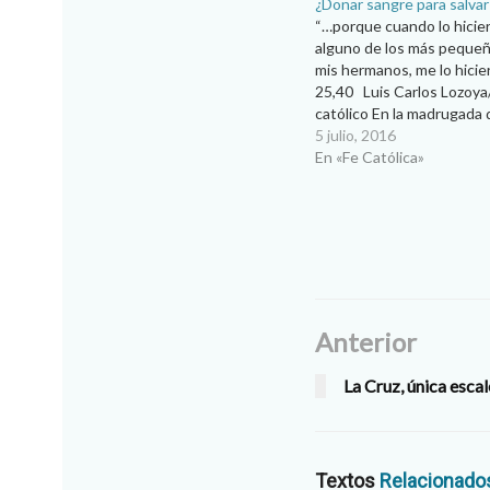
¿Donar sangre para salvar
“…porque cuando lo hicie
alguno de los más peque
mis hermanos, me lo hicie
25,40 Luis Carlos Lozoya/
católico En la madrugada 
domingo 12 de junio, un i
5 julio, 2016
armado asesinó a 50 perso
En «Fe Católica»
otras 53 en la…
Anterior
La Cruz, única escal
Textos
Relacionado