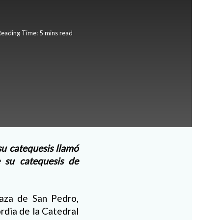
eading Time: 5 mins read
su catequesis llamó
e su catequesis de
laza de San Pedro,
rdia de la Catedral