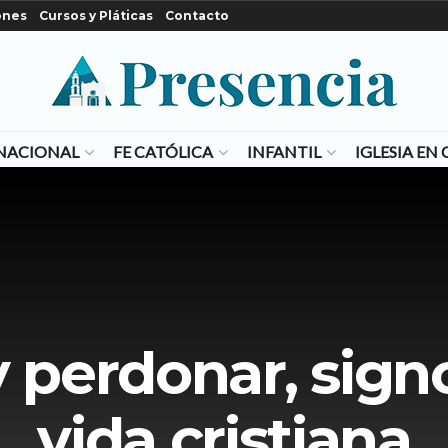
ones
Cursos y Pláticas
Contacto
NACIONAL
FE CATÓLICA
INFANTIL
IGLESIA E
 perdonar, signo
vida cristiana