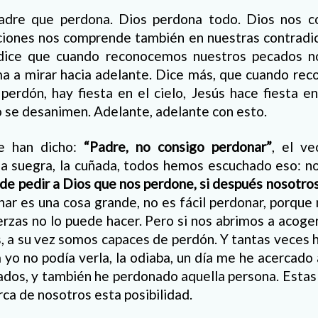
Padre que perdona. Dios perdona todo. Dios nos 
ciones nos comprende también en nuestras contradic
dice que cuando reconocemos nuestros pecados n
ma a mirar hacia adelante. Dice más, que cuando re
erdón, hay fiesta en el cielo, Jesús hace fiesta en
o se desanimen. Adelante, adelante con esto.
e han dicho:
“Padre, no consigo perdonar”
, el ve
, la suegra, la cuñada, todos hemos escuchado eso: n
de pedir a Dios que nos perdone, si después nosotro
ar es una cosa grande, no es fácil perdonar, porque
erzas no lo puede hacer. Pero si nos abrimos a acoger
, a su vez somos capaces de perdón. Y tantas veces 
 yo no podía verla, la odiaba, un día me he acercado 
dos, y también he perdonado aquella persona. Estas
rca de nosotros esta posibilidad.