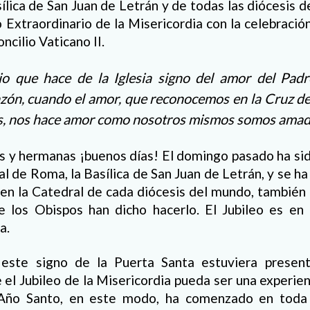
ílica de San Juan de Letrán y de todas las diócesis 
eo Extraordinario de la Misericordia con la celebraci
ncilio Vaticano II.
io que hace de la Iglesia signo del amor del Pad
zón, cuando el amor, que reconocemos en la Cruz de 
, nos hace amor como nosotros mismos somos amados
 y hermanas ¡buenos días! El domingo pasado ha sido
al de Roma, la Basílica de San Juan de Letrán, y se ha
 en la Catedral de cada diócesis del mundo, también 
ue los Obispos han dicho hacerlo. El Jubileo es e
a.
ste signo de la Puerta Santa estuviera present
ue el Jubileo de la Misericordia pueda ser una experie
 Año Santo, en este modo, ha comenzado en toda l