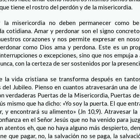
 que tiene el rostro del perdón y de la misericordia.
 la misericordia no deben permanecer como bell
ida cotidiana. Amar y perdonar son el signo concreto 
uestros corazones y nos permite expresar en noso
perdonar como Dios ama y perdona. Este es un pro
interrupciones o excepciones, sino que nos empuja a
nunca, con la certeza de ser sostenidos por la presenc
e la vida cristiana se transforma después en tanto
s del Jubileo. Pienso en cuantos atravesarán una de 
n verdaderas Puertas de la Misericordia, Puertas de 
ús mismo que ha dicho: «Yo soy la puerta. El que entr
ir, y encontrará su alimento» (Jn 10,9). Atravesar la
onfianza en el Señor Jesús que no ha venido para juzga
tén atentos eh, que no haya alguno más despierto, d
ene que pagar, no, la salvación no se paga, la salvaci