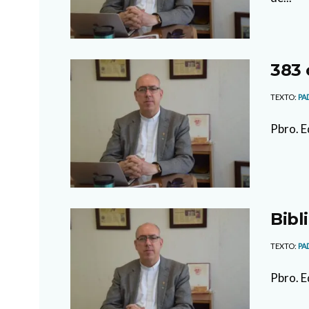
383 
TEXTO:
PA
Pbro. E
Bibli
TEXTO:
PA
Pbro. E