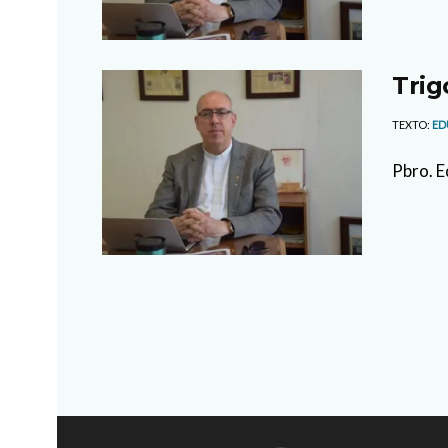
Trig
TEXTO:
ED
Pbro. E