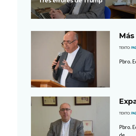
Tres errores de Trump
Más
TEXTO:
PA
Pbro. E
Expa
TEXTO:
PA
Pbro. E
de...