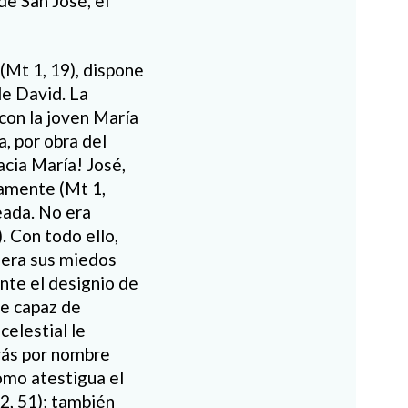
de San José, el
(Mt 1, 19), dispone
de David. La
 con la joven María
, por obra del
acia María! José,
camente (Mt 1,
eada. No era
. Con todo ello,
iera sus miedos
nte el designio de
ue capaz de
celestial le
drás por nombre
omo atestigua el
2, 51); también