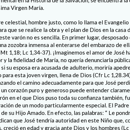
ental en la Historia de la Salvación, se encuentra la 
sima Virgen María.
e celestial, hombre justo, como lo llama el Evangelio 
ra que se realice la obra y el plan de Dios en la casa 
este varón no es sencilla. En primer lugar, desposado
una zozobra inmensa al enterarse del embarazo de ella
r Mt 1,18; Lc 1,34-37). ¡Imaginemos el amor de José h
 y la fidelidad de María, no quería denunciarla públi
 si su esposa era acusada de adulterio, moriría apedr
 para esta joven virgen, llena de Dios (Cfr Lc 1,28.34)
azando el camino adecuadamente para que José perd
o un corazón puro y generoso puede entender clarame
arón en el que Dios puso toda su confianza también, f
vación de un modo particularmente especial. El Padre 
 de su Hijo Amado. En efecto, las palabras: “ Le pon
ndican que José tendría autoridad en este Niño que, c
, creció en edad y gracia ante Dios y los hombres (Lc 