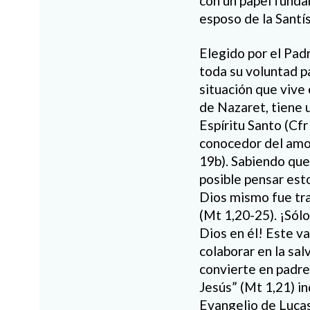
con un papel fundam
esposo de la Santí
Elegido por el Padr
toda su voluntad pa
situación que vive 
de Nazaret, tiene 
Espíritu Santo (Cf
conocedor del amor
19b). Sabiendo que
posible pensar esto
Dios mismo fue tr
(Mt 1,20-25). ¡Sól
Dios en él! Este v
colaborar en la sal
convierte en padre
Jesús” (Mt 1,21) i
Evangelio de Lucas