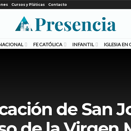
ones
Cursos y Pláticas
Contacto
NACIONAL
FE CATÓLICA
INFANTIL
IGLESIA E
cación de San Jo
so de la Virgen 