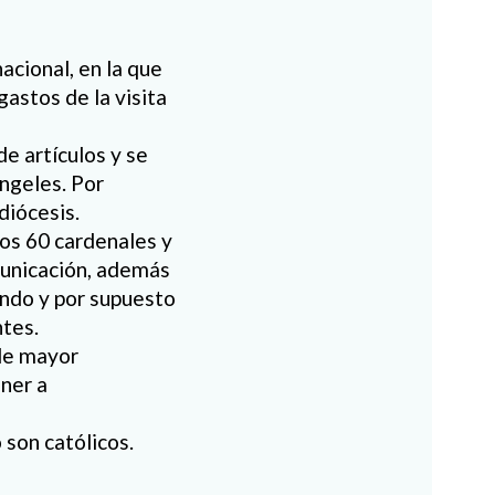
acional, en la que
gastos de la visita
de artículos y se
ngeles. Por
diócesis.
nos 60 cardenales y
municación, además
undo y por supuesto
ntes.
 de mayor
oner a
 son católicos.