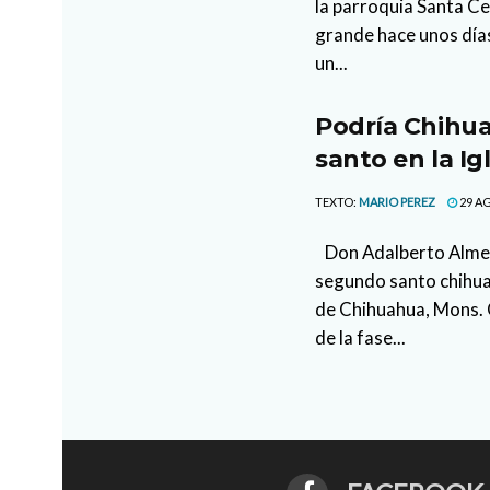
la parroquia Santa Cec
grande hace unos días
un...
Podría Chihu
santo en la Ig
TEXTO:
MARIO PEREZ
29 AG
Don Adalberto Almeid
segundo santo chihuah
de Chihuahua, Mons. C
de la fase...