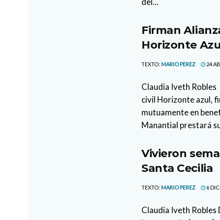
del...
Firman Alianz
Horizonte Az
TEXTO:
MARIO PEREZ
24 AB
Claudia Iveth Robles 
civil Horizonte azul,
mutuamente en benefic
Manantial prestará su
Vivieron sema
Santa Cecilia
TEXTO:
MARIO PEREZ
6 DIC
Claudia Iveth Robles 