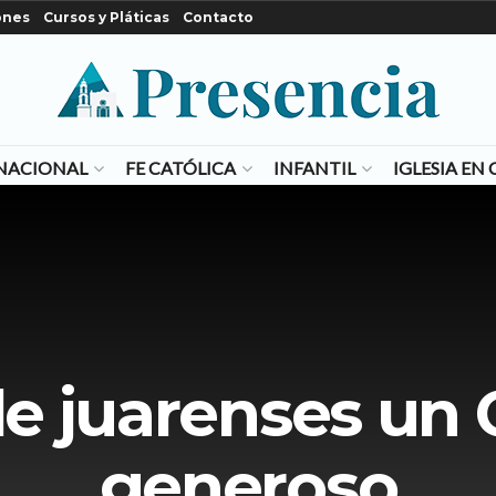
ones
Cursos y Pláticas
Contacto
NACIONAL
FE CATÓLICA
INFANTIL
IGLESIA E
e juarenses un
generoso