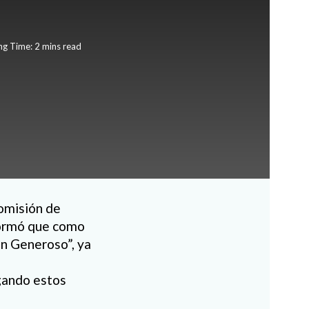
ng Time: 2 mins read
Comisión de
nformó que como
ón Generoso”, ya
ogando estos