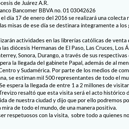
cesis de Juárez A.R.
 Banco Bancomer BBVA no. 01 03042626
l día 17 de enero del 2016 se realizará una colecta n
las misas de ese día se destinara íntegramente a los 
zarán actividades en las librerías católicas de venta 
n las diócesis Hermanas de El Paso, Las Cruces, Los Á
errey, Sonora, Durango, a través de sus respectivas 
espera la llegada del gabinete Papal, además de al me
Centro y Sudamérica. Por parte de los medios de co
ana, se estiman mil 500 representantes de todo el m
 Se espera la llegada de entre 1 a 2 millones de visita
revizo resaltó que esta visita será el acto histórico
vida de nuestra ciudad y dijo que por ello podremos p
a mira de todo el mundo, de una manera positiva.
er respetuosos con la visita, sobre todo a quienes no