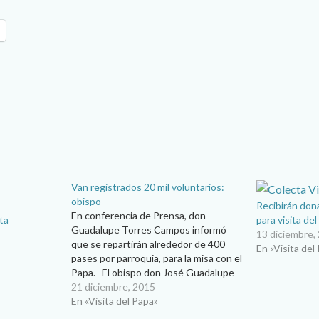
Van registrados 20 mil voluntarios:
obispo
Recibirán don
En conferencia de Prensa, don
ta
para visita de
Guadalupe Torres Campos informó
13 diciembre,
que se repartirán alrededor de 400
En «Visita del
pases por parroquia, para la misa con el
Papa. El obispo don José Guadalupe
Torres Campos informó este domingo
21 diciembre, 2015
20 de diciembre que en Ciudad Juárez
En «Visita del Papa»
ya se lleva un registro aproximado de