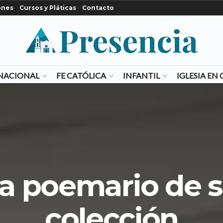
ones
Cursos y Pláticas
Contacto
NACIONAL
FE CATÓLICA
INFANTIL
IGLESIA E
a poemario de 
colección