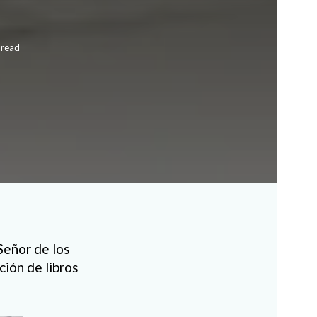
 read
Señor de los
ción de libros