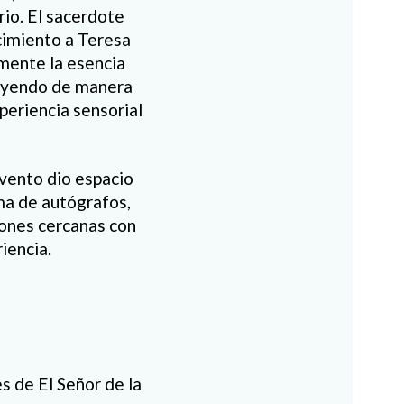
io. El sacerdote
cimiento a Teresa
lmente la esencia
buyendo de manera
xperiencia sensorial
vento dio espacio
rma de autógrafos,
iones cercanas con
iencia.
es de El Señor de la