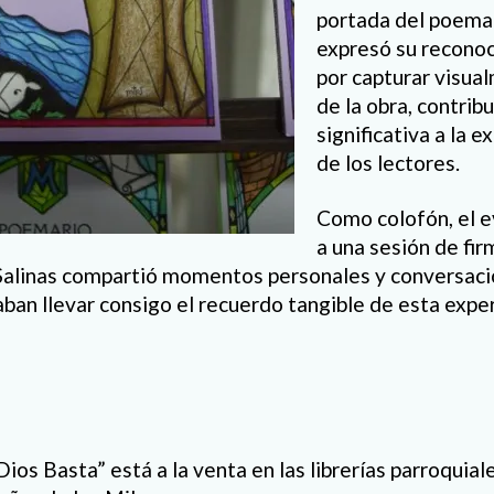
portada del poemar
expresó su recono
por capturar visua
de la obra, contri
significativa a la e
de los lectores.
Como colofón, el e
a una sesión de fi
 Salinas compartió momentos personales y conversac
ban llevar consigo el recuerdo tangible de esta exper
ios Basta” está a la venta en las librerías parroquial