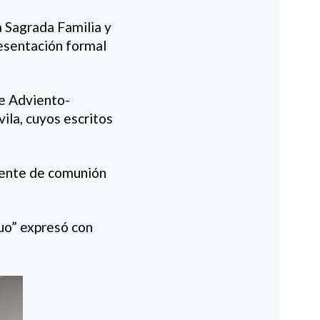
a Sagrada Familia y
resentación formal
de Adviento-
ila, cuyos escritos
biente de comunión
uo” expresó con