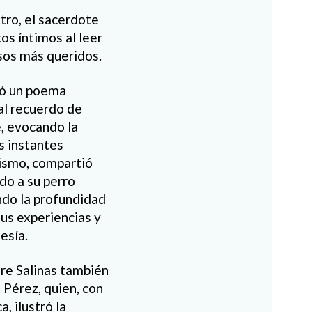
tro, el sacerdote
s íntimos al leer
sos más queridos.
có un poema
al recuerdo de
e, evocando la
s instantes
ismo, compartió
do a su perro
ndo la profundidad
sus experiencias y
esía.
dre Salinas también
 Pérez, quien, con
a, ilustró la