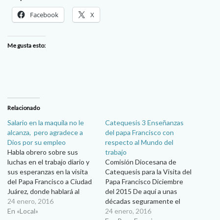
Facebook
X
Me gusta esto:
Relacionado
Salario en la maquila no le
Catequesis 3 Enseñanzas
alcanza, pero agradece a
del papa Francisco con
Dios por su empleo
respecto al Mundo del
Habla obrero sobre sus
trabajo
luchas en el trabajo diario y
Comisión Diocesana de
sus esperanzas en la visita
Catequesis para la Visita del
del Papa Francisco a Ciudad
Papa Francisco Diciembre
Juárez, donde hablará al
del 2015 De aquí a unas
Mundo del Trabajo. Después
24 enero, 2016
décadas seguramente el
de padecer durante algunos
En «Local»
pontificado del Papa
24 enero, 2016