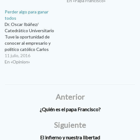
meses la crisis del
Francisco será reconocido
En «Papa Francisco»
desempleo, Félix Acosta
como un papado donde uno
Perder algo para ganar
decidió hace ocho meses
de sus puntos centrales fue
todos
solicitar trabajo a una
la defensa de la Doctrina del
Dr. Oscar Ibáñez/
empresa maquiladora a…
Trabajo. Este es uno de los
Catedrático Universitario
temas que…
Tuve la oportunidad de
conocer al empresario y
político católico Carlos
Abascal, su obra como líder
11 julio, 2016
empresarial, Secretario de
En «Opinion»
Trabajo y Previsión Social y
Secretario de Gobernación
fue fundamental durante el
cambio de siglo y la
alternancia en México. Es
Anterior
probable que sea el único…
¿Quién es el papa Francisco?
Siguiente
El infierno y nuestra libertad