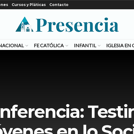
ones
Cursos y Pláticas
Contacto
NACIONAL
FE CATÓLICA
INFANTIL
IGLESIA E
nferencia: Test
venes en lo Soc