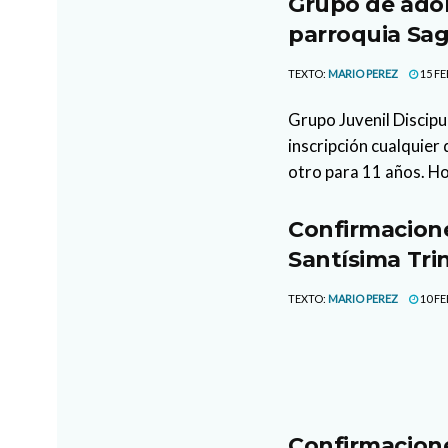
Grupo de adol
parroquia Sag
TEXTO:
MARIO PEREZ
15 FE
Grupo Juvenil Discipu
inscripción cualquier 
otro para 11 años. Ho
Confirmacione
Santísima Tri
TEXTO:
MARIO PEREZ
10 FE
Confirmacione