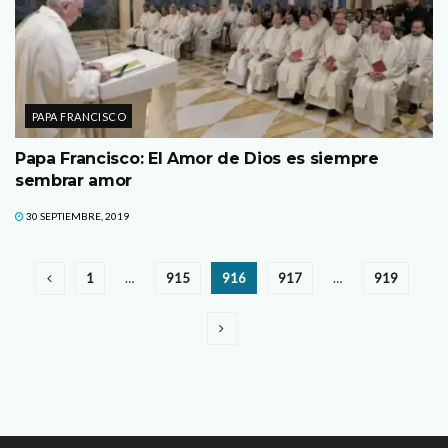
PAPA FRANCISCO
Papa Francisco: El Amor de Dios es siempre
sembrar amor
30 SEPTIEMBRE, 2019
1
…
915
916
917
…
919