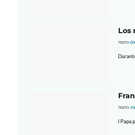
Los 
TEXTO:
ED
Durante
Fran
TEXTO:
JO
l Papa 