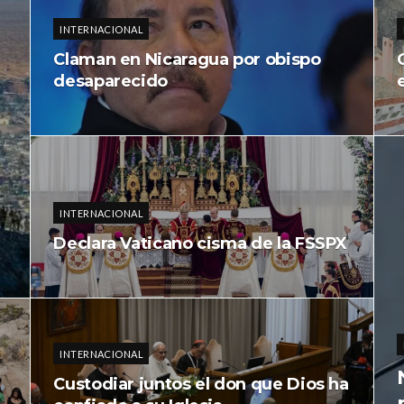
INTERNACIONAL
Claman en Nicaragua por obispo
desaparecido
INTERNACIONAL
Declara Vaticano cisma de la FSSPX
INTERNACIONAL
Custodiar juntos el don que Dios ha