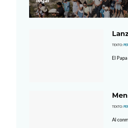
legal
Lanz
TEXTO:
PE
El Papa
Mens
TEXTO:
PE
Al conm