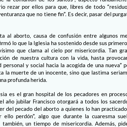
rio rezar por ellos para que, libres de todo “residu
enturanza que no tiene fin”. Es decir, pasar del purga
ta al aborto, causa de confusión entre algunos me
firmó lo que la Iglesia ha sostenido desde sus primero
ísimo que clama al cielo por misericordia. Tan gr
ción de nuestra cultura con la vida, hasta provoca
d personal y social hacia la acogida de una nueva”
a la muerte de un inocente, sino que lastima seria
una profunda herida.
sia es el gran hospital de los pecadores en proceso
l año jubilar Francisco otorgará a todos los sacer
er del pecado del aborto a quienes lo han practicado
r ello perdón”, algo que durante la cuaresma sue
, también, un tiempo de misericordia. Además, pid