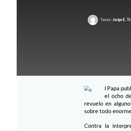
Texto:
Jorge E. T
l Papa pub
el ocho de
revuelo en alguno
sobre todo enorme 
Contra la interp