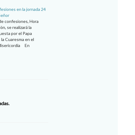
fesiones en la jornada 24
Señor
e confesiones, Hora
ón, se realizará la
puesta por el Papa
 la Cuaresma en el
 Misericordia En
 iniciativa del Papa
 vivir la Cuaresma en el
eo de la Misericordia, la
adas.