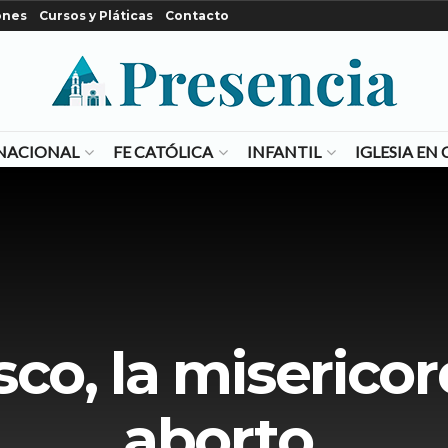
ones
Cursos y Pláticas
Contacto
NACIONAL
FE CATÓLICA
INFANTIL
IGLESIA E
sco, la misericord
aborto.