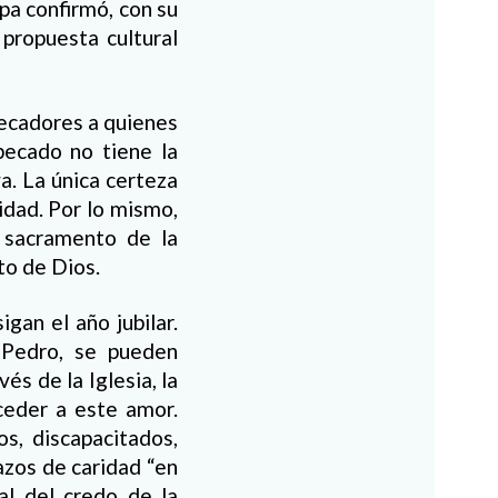
pa confirmó, con su
 propuesta cultural
pecadores a quienes
pecado no tiene la
a. La única certeza
idad. Por lo mismo,
l sacramento de la
to de Dios.
gan el año jubilar.
n Pedro, se pueden
s de la Iglesia, la
ceder a este amor.
os, discapacitados,
azos de caridad “en
al del credo de la