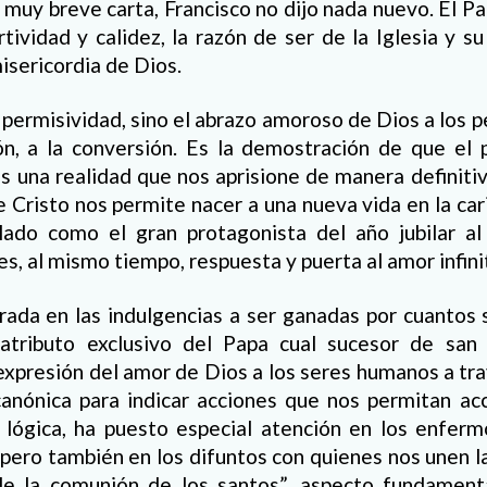
a muy breve carta, Francisco no dijo nada nuevo. El Pa
ividad y calidez, la razón de ser de la Iglesia y su
isericordia de Dios.
 permisividad, sino el abrazo amoroso de Dios a los 
ión, a la conversión. Es la demostración de que el 
 es una realidad que nos aprisione de manera definitiv
e Cristo nos permite nacer a una nueva vida en la car
lado como el gran protagonista del año jubilar a
es, al mismo tiempo, respuesta y puerta al amor infini
rada en las indulgencias a ser ganadas por cuantos si
 atributo exclusivo del Papa cual sucesor de sa
xpresión del amor de Dios a los seres humanos a travé
canónica para indicar acciones que nos permitan ac
 lógica, ha puesto especial atención en los enferm
 pero también en los difuntos con quienes nos unen l
de la comunión de los santos”, aspecto fundament