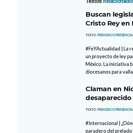
Textos
Relacionado
Buscan legisl
Cristo Rey en
TEXTO:
PERIODICO PRESENCIA
#FeYActualidad | La 
un proyecto de ley p
México. La iniciativa 
diocesanos para vallas
Claman en Ni
desaparecido
TEXTO:
PERIODICO PRESENCIA
#Internacional | ¿Dón
paradero del prelado