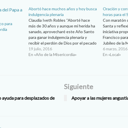
Abortó hace muchos años y hoy busca
Oración y con
indulgencia plenaria
horas para el 
Claudia Iveth Robles “Aborté hace
Con maratón d
co para
más de 30 años y aunque mi herida ha
Santa y reflexi
ordia
sanado, aprovecharé este Año Santo
iniciativa pro
para ganar indulgemcia plenaria y
Francisco para
recibir el perdón de Dios por el pecado
Jubileo de la
cometido, porque Dios es
19 julio, 2016
respuesta a la
6 marzo, 2016
misericordioso”. Estas son las palabras
En «Año de la Misericordia»
Francisco para
En «Local»
de “Ramona”, quien pasó un terrible
marco del Jubil
calvario luego de…
Diócesis…
Siguiente
o ayuda para desplazados de
Apoyar a las mujeres angusti