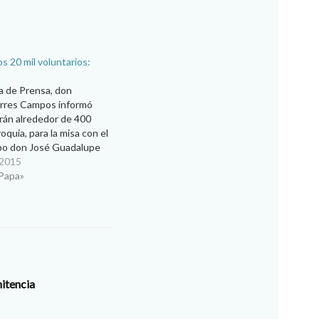
s 20 mil voluntarios:
a de Prensa, don
rres Campos informó
irán alrededor de 400
oquia, para la misa con el
po don José Guadalupe
s informó este domingo
 2015
re que en Ciudad Juárez
 Papa»
 registro aproximado de
nitencia