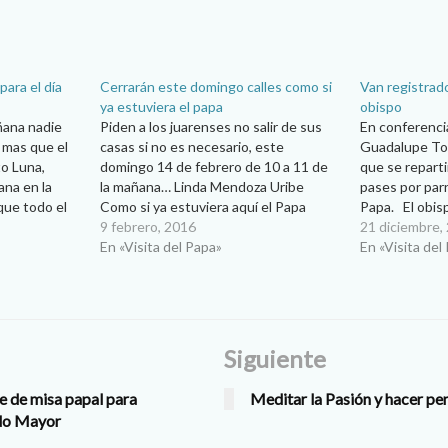
para el día
Cerrarán este domingo calles como si
Van registrado
ya estuviera el papa
obispo
añana nadie
Piden a los juarenses no salir de sus
En conferenci
, mas que el
casas si no es necesario, este
Guadalupe To
to Luna,
domingo 14 de febrero de 10 a 11 de
que se repart
ana en la
la mañana… Linda Mendoza Uribe
pases por parr
 que todo el
Como si ya estuviera aquí el Papa
Papa. El obis
l Sumo
Francisco se trabajará este domingo
9 febrero, 2016
Torres Campo
21 diciembre,
do cinco
14 de febrero durante el simulacro
En «Visita del Papa»
20 de diciemb
En «Visita del
general de la valla…
ya se lleva un
entre…
Siguiente
e de misa papal para
Meditar la Pasión y hacer pe
ado Mayor