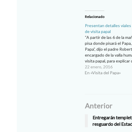
Relacionado
Presentan detalles viales 
de visita papal
“A partir de las 6 de la m
pisa donde pisará el Papa
Papa”, dijo el padre Rober
encargado de la valla hum
visita papal, para explicar
trayecto que recorrerá e
22 enero, 2016
Pontífice estará bloquea
En «Visita del Papa»
cuadras a la redonda…
Anterior
Entregarán templet
resguardo del Est