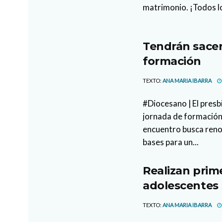
matrimonio. ¡Todos l
Tendrán sacer
formación
TEXTO:
ANA MARIA IBARRA
#Diocesano | El presb
jornada de formación 
encuentro busca reno
bases para un...
Realizan prim
adolescentes
TEXTO:
ANA MARIA IBARRA