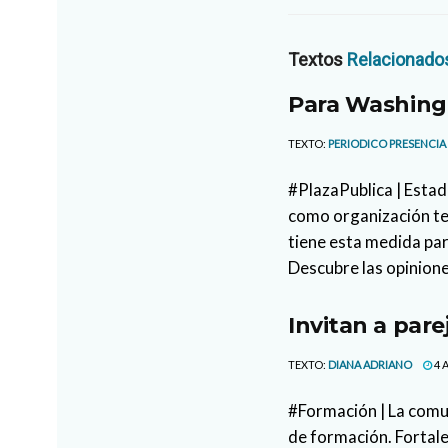
Textos
Relacionado
Para Washingt
TEXTO:
PERIODICO PRESENCIA
#PlazaPublica | Estad
como organización ter
tiene esta medida par
Descubre las opinione
Invitan a pare
TEXTO:
DIANA ADRIANO
4 
#Formación | La comun
de formación. Fortale