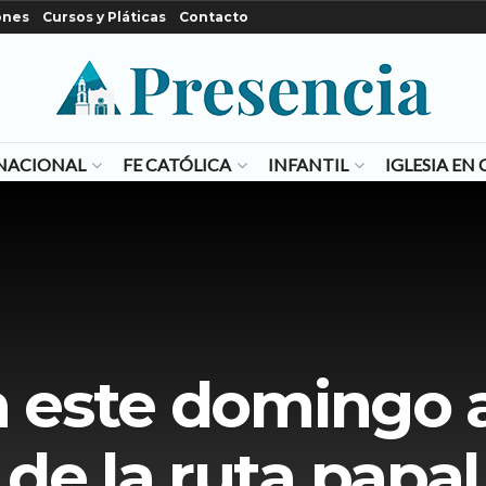
ones
Cursos y Pláticas
Contacto
NACIONAL
FE CATÓLICA
INFANTIL
IGLESIA E
n este domingo 
de la ruta papal