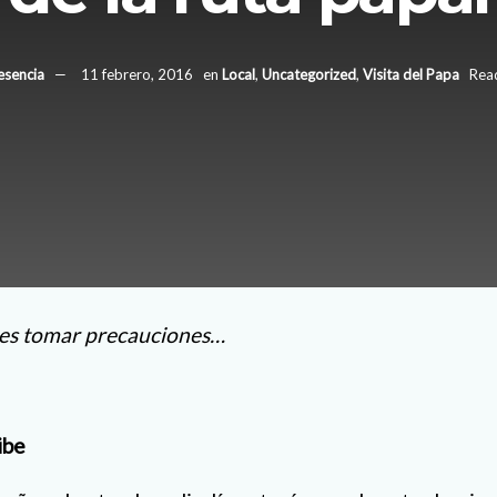
esencia
11 febrero, 2016
en
Local
,
Uncategorized
,
Visita del Papa
Read
ses tomar precauciones…
ibe