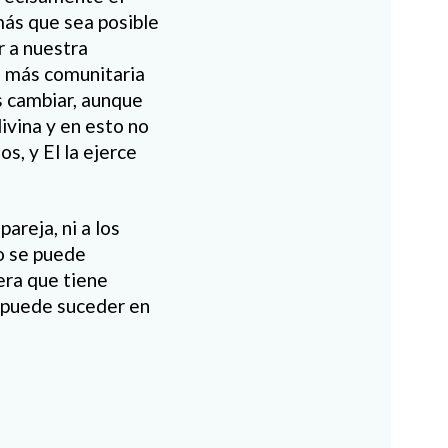
más que sea posible
r a nuestra
a más comunitaria
s cambiar, aunque
divina y en esto no
s, y El la ejerce
areja, ni a los
to se puede
era que tiene
o puede suceder en