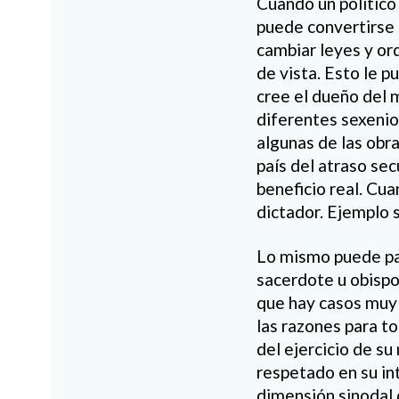
Cuando un político 
puede convertirse 
cambiar leyes y or
de vista. Esto le 
cree el dueño del m
diferentes sexenio
algunas de las obra
país del atraso secu
beneficio real. Cu
dictador. Ejemplo 
Lo mismo puede pas
sacerdote u obispo,
que hay casos muy 
las razones para t
del ejercicio de su
respetado en su in
dimensión sinodal d