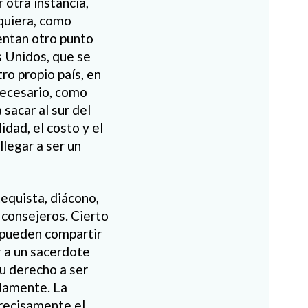
 otra instancia,
 quiera, como
entan otro punto
s Unidos, que se
ro propio país, en
necesario, como
sacar al sur del
idad, el costo y el
legar a ser un
equista, diácono,
 consejeros. Cierto
e pueden compartir
r a un sacerdote
su derecho a ser
adamente. La
precisamente el