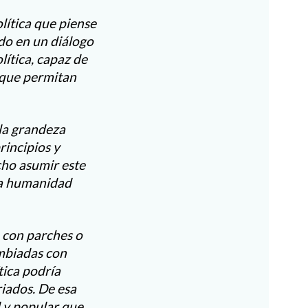
lítica que piense
ndo en un diálogo
lítica, capaz de
, que permitan
 la grandeza
rincipios y
cho asumir este
la humanidad
n con parches o
mbiadas con
tica podría
riados. De esa
l y popular que