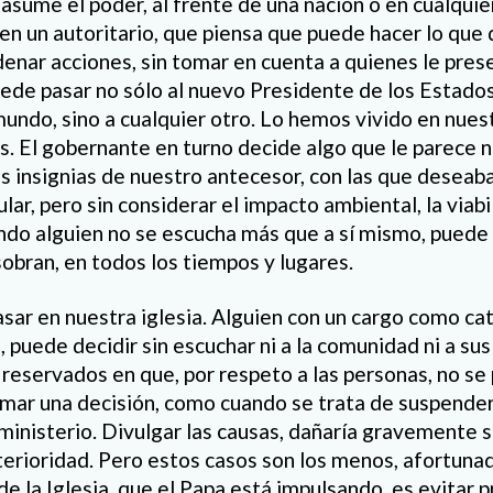
asume el poder, al frente de una nación o en cualquier
en un autoritario, que piensa que puede hacer lo que
denar acciones, sin tomar en cuenta a quienes le pres
puede pasar no sólo al nuevo Presidente de los Estado
undo, sino a cualquier otro. Lo hemos vivido en nuest
s. El gobernante en turno decide algo que le parece 
s insignias de nuestro antecesor, con las que deseaba 
lar, pero sin considerar el impacto ambiental, la viabil
ando alguien no se escucha más que a sí mismo, puede l
sobran, en todos los tiempos y lugares.
ar en nuestra iglesia. Alguien con un cargo como cat
 puede decidir sin escuchar ni a la comunidad ni a sus
reservados en que, por respeto a las personas, no s
omar una decisión, como cuando se trata de suspende
 ministerio. Divulgar las causas, dañaría gravemente 
terioridad. Pero estos casos son los menos, afortun
e la Iglesia, que el Papa está impulsando, es evitar 