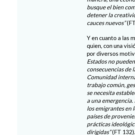
busque el bien com
detener la creativ
cauces nuevos”
(FT
Y en cuanto a las 
quien, con una visi
por diversos motiv
Estados no pueden 
consecuencias de l
Comunidad internac
trabajo común, ges
se necesita establ
a una emergencia. 
los emigrantes en l
países de provenien
prácticas ideológic
dirigidas”
(FT 132)