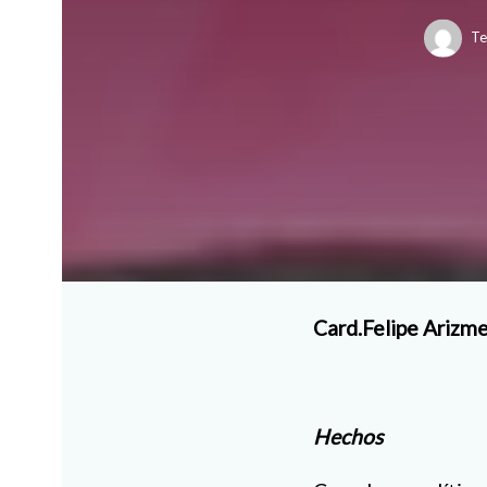
Te
Card.Felipe Arizm
Hechos