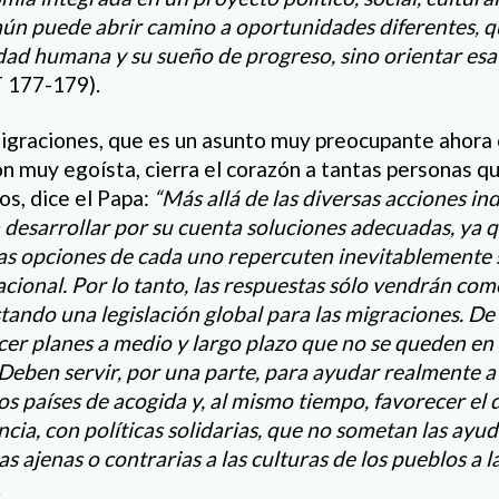
ún puede abrir camino a oportunidades diferentes, q
idad humana y su sueño de progreso, sino orientar esa
 177-179).
migraciones, que es un asunto muy preocupante ahora
ón muy egoísta, cierra el corazón a tantas personas q
os, dice el Papa:
“
Más allá de las diversas acciones ind
desarrollar por su cuenta soluciones adecuadas, ya q
as opciones de cada uno repercuten inevitablemente 
ional. Por lo tanto, las respuestas sólo vendrán com
tando una legislación global para las migraciones. De
ecer planes a medio y largo plazo que no se queden en 
Deben servir, por una parte, para ayudar realmente a 
os países de acogida y, al mismo tiempo, favorecer el 
cia, con políticas solidarias, que no sometan las ayud
as ajenas o contrarias a las culturas de los pueblos a 
.