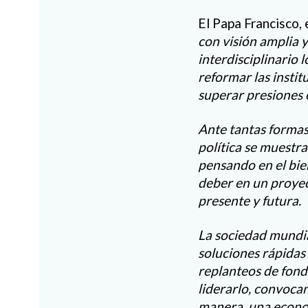
El Papa Francisco, 
con visión amplia 
interdisciplinario l
reformar las instit
superar presiones e
Ante tantas formas
política se muestra
pensando en el bie
deber en un proye
presente y futura.
La sociedad mundial
soluciones rápida
replanteos de fond
liderarlo, convocan
manera, una econom