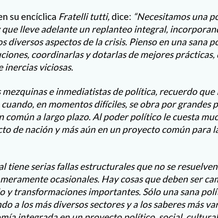
en su encíclica
Fratelli tutti,
dice:
“Necesitamos una po
y que lleve adelante un replanteo integral, incorpora
os diversos aspectos de la crisis. Pienso en una sana po
uciones, coordinarlas y dotarlas de mejores prácticas
 inercias viciosas.
 mezquinas e inmediatistas de política, recuerdo que
 cuando, en momentos difíciles, se obra por grandes p
n común a largo plazo. Al poder político le cuesta mu
cto de nación y más aún en un proyecto común para 
 tiene serias fallas estructurales que no se resuelve
s meramente ocasionales. Hay cosas que deben ser ca
o y transformaciones importantes. Sólo una sana polí
do a los más diversos sectores y a los saberes más va
ía integrada en un proyecto político, social, cultura