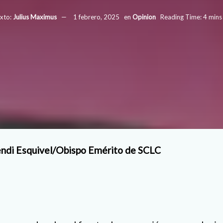
xto:
Julius Maximus
1 febrero, 2025
en
Opinion
Reading Time: 4 mins
endi Esquivel/Obispo Emérito de SCLC