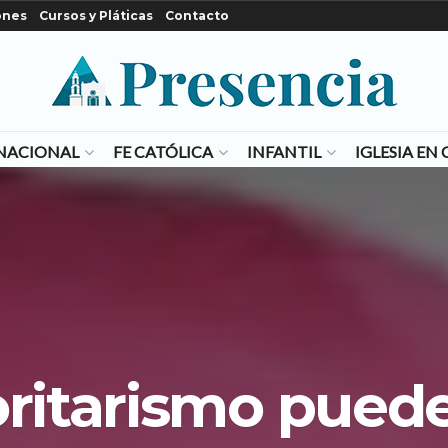
ones
Cursos y Pláticas
Contacto
NACIONAL
FE CATÓLICA
INFANTIL
IGLESIA E
oritarismo pued