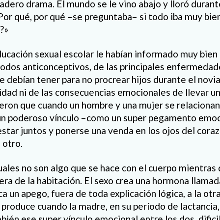
adero drama. El mundo se le vino abajo y lloró dura
or qué, por qué –se preguntaba– si todo iba muy bie
?»
ducación sexual escolar le habían informado muy bien 
odos anticonceptivos, de las principales enfermedad
e debían tener para no procrear hijos durante el novi
tidad ni de las consecuencias emocionales de llevar un
ijeron que cuando un hombre y una mujer se relaciona
 un poderoso vínculo –como un super pegamento emo
estar juntos y ponerse una venda en los ojos del cora
 otro.
uales no son algo que se hace con el cuerpo mientras 
uera de la habitación. El sexo crea una hormona llamad
a un apego, fuera de toda explicación lógica, a la otr
produce cuando la madre, en su período de lactancia
bién ese super vínculo emocional entre los dos, dific