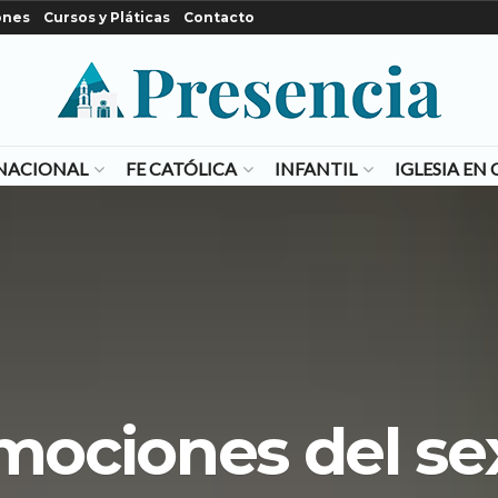
ones
Cursos y Pláticas
Contacto
NACIONAL
FE CATÓLICA
INFANTIL
IGLESIA E
mociones del se