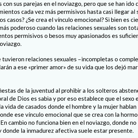
s con sus parejas en el noviazgo, pero que se han ido 
ientos cada vez más permisivos hasta casi llegar al
s casos? ¿Se crea el vínculo emocional? Si bien es ci
 más poderoso cuando las relaciones sexuales son tota
entos permisivos o besos muy apasionados es sufici
noviazgo.
e tuvieron relaciones sexuales –incompletas o compl
darán a ese «primer amor» de su vida que los dejó ma
iestas de la juventud al prohibir a los solteros abste
ral de Dios es sabia y por eso establece que el sexo 
la vida de casados donde el hombre y la mujer hablan
donde ese vínculo emocional que se crea con la hormo
 En cambio no funciona bien en el noviazgo, donde no 
 donde la inmadurez afectiva suele estar presente.