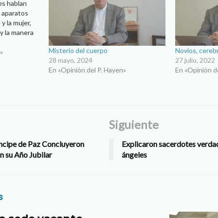
es hablan
s aparatos
y la mujer,
y la manera
 ‘sexo
Misterio del cuerpo
Novios, cereb
uy raro
»
28 mayo, 2024
27 julio, 2022
exo afecta a
En «Opinión del P. Hayen»
En «Opinión d
Siguiente
íncipe de Paz Concluyeron
Explicaron sacerdotes verdad
n su Año Jubilar
ángeles
s