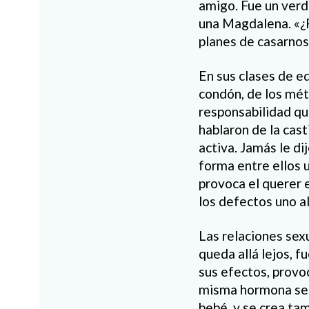
amigo. Fue un verd
una Magdalena. «¿P
planes de casarnos
En sus clases de e
condón, de los mét
responsabilidad qu
hablaron de la cas
activa. Jamás le d
forma entre ellos
provoca el querer 
los defectos uno al
Las relaciones sex
queda allá lejos, f
sus efectos, provoc
misma hormona se 
bebé, y se crea tam