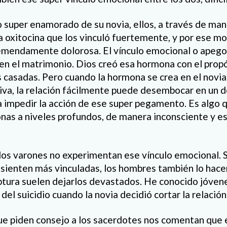
co super enamorado de su novia, ellos, a través de ma
a oxitocina que los vinculó fuertemente, y por ese mo
emendamente dolorosa. El vínculo emocional o apego 
en el matrimonio. Dios creó esa hormona con el prop
as casadas. Pero cuando la hormona se crea en el novi
tiva, la relación fácilmente puede desembocar en un 
ra impedir la acción de ese super pegamento. Es algo q
onas a niveles profundos, de manera inconsciente y
 los varones no experimentan ese vínculo emocional. Si
 sienten más vinculadas, los hombres también lo hacen
ptura suelen dejarlos devastados. He conocido jóven
del suicidio cuando la novia decidió cortar la relación
e piden consejo a los sacerdotes nos comentan que e