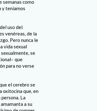
nte semanas como
n y teníamos
del uso del
es venéreas, de la
azgo. Pero nunca le
a vida sexual
n sexualmente, se
cional– que
zón para no verse
que el cerebro se
a oxitocina que, en
a persona. La
, amamanta a su
ilísimo de romper.