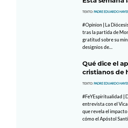
Esta semana l
TEXTO:
PADRE EDUARDO HAYE
#Opinion | La Diócesi
tras la partida de M
gratitud sobre su min
designios de...
Qué dice el ap
cristianos de 
TEXTO:
PADRE EDUARDO HAYE
#FeYEspiritualidad |
entrevista con el Vi
que revela el impacto
cómo el Apóstol Santi