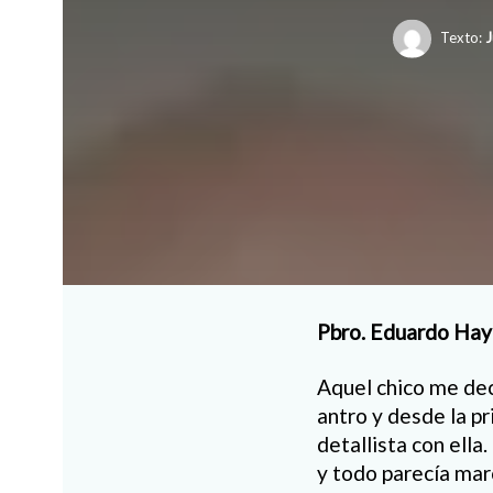
Texto:
J
Pbro. Eduardo Hay
Aquel chico me dec
antro y desde la p
detallista con ell
y todo parecía mar