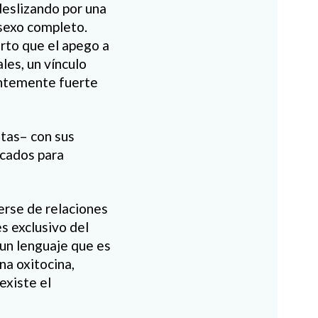
deslizando por una
 sexo completo.
erto que el apego a
les, un vínculo
entemente fuerte
etas– con sus
rcados para
nerse de relaciones
es exclusivo del
 un lenguaje que es
na oxitocina,
existe el