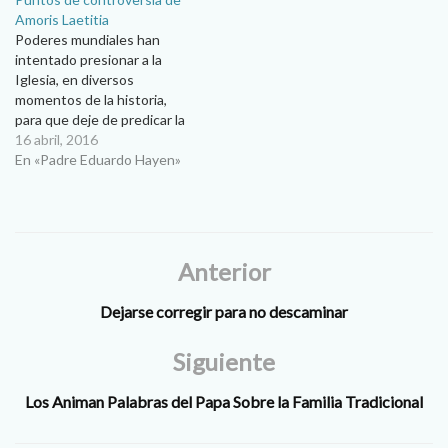
Amoris Laetitia
Poderes mundiales han
intentado presionar a la
Iglesia, en diversos
momentos de la historia,
para que deje de predicar la
doctrina de Jesucristo.
16 abril, 2016
Durante el Sínodo de los
En «Padre Eduardo Hayen»
obispos en los últimos dos
años las presiones fueron
enormes para que se diera
un cambio doctrinal en
materia de Matrimonio y…
Anterior
Dejarse corregir para no descaminar
Siguiente
Los Animan Palabras del Papa Sobre la Familia Tradicional