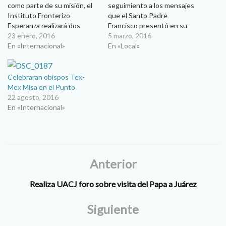
como parte de su misión, el
seguimiento a los mensajes
Instituto Fronterizo
que el Santo Padre
Esperanza realizará dos
Francisco presentó en su
encuentros en Juárez y El
23 enero, 2016
visita a Ciudad Juárez…
5 marzo, 2016
Paso con el objetivo de
En «Internacional»
Resaltar la importancia de la
En «Local»
analizar tres temas: La
frontera y de quienes viven
dignidad del trabajo y el
en ella como los migrantes,
trabajador, la dignidad del
víctimas de la violencia y
Celebraran obispos Tex-
migrante y la violencia. “En
trabajadores, así como
Mex Misa en el Punto
el…
contrarrestar la lógica…
22 agosto, 2016
En «Internacional»
Anterior
Realiza UACJ foro sobre visita del Papa a Juárez
Siguiente