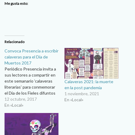
Me gusta esto:
Relacionado
Convoca Presencia a escribir
calaveras para el Día de
Muertos 2017
Periódico Presencia invita a
sus lectores a compartir en
este semanario ‘calaveras
Calaveras 2021: la muerte
literarias’ para conmemorar
en la post pandemia
el Día de los Fieles difuntos
1 noviembre, 2021
2017. Como se sabe, es
12 octubre, 2017
En «Local»
tradición que en el mes de
En «Local»
noviembre Presencia publica
una serie de calaveras
literarias alusivas a la vida de
nuestra Diócesis de Ciudad