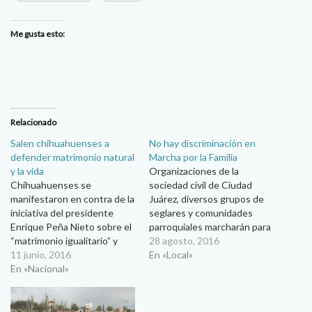
Me gusta esto:
Relacionado
Salen chihuahuenses a
No hay discriminación en
defender matrimonio natural
Marcha por la Familia
y la vida
Organizaciones de la
Chihuahuenses se
sociedad civil de Ciudad
manifestaron en contra de la
Juárez, diversos grupos de
iniciativa del presidente
seglares y comunidades
Enrique Peña Nieto sobre el
parroquiales marcharán para
“matrimonio igualitario” y
defender a la familia y el
28 agosto, 2016
oraron confiados en los
11 junio, 2016
matrimonio natural… Ana
En «Local»
corazon es de Jesús y de
En «Nacional»
María Ibarra Con la
María para que no se
aclaración de que el Frente
apruebe. Karen Assmar
Nacional por la Familia no
Durán/ Notidiócesis Viernes
busca discriminar a nadie,