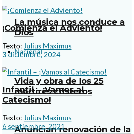
La música nos conduce a
¡Comienza el Adviento!
Dios
Texto:
Julius Maximus
Nacional
3 diciembre, 2024
Vida y obra de los 25
Infantil – ¡Vamos al
mártires cristeros
Catecismo!
Texto:
Julius Maximus
6 septiembre, 2021
Anuncian renovación de la