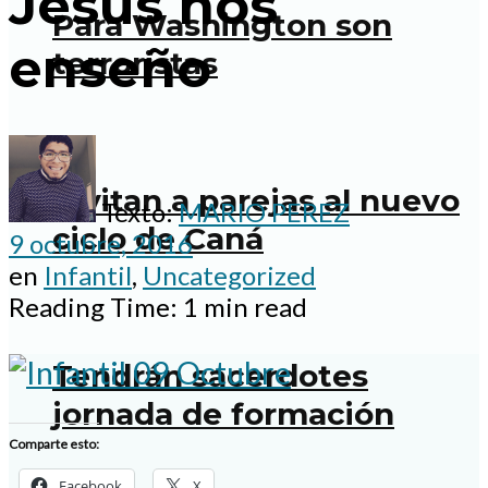
Jesús nos
Para Washington son
enseño
terroristas
Invitan a parejas al nuevo
Texto:
MARIO PEREZ
ciclo de Caná
9 octubre, 2016
en
Infantil
,
Uncategorized
Reading Time: 1 min read
Tendrán sacerdotes
jornada de formación
Comparte esto:
Facebook
X