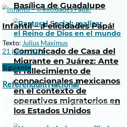
Basílica de Guadalupe
Infantil – ¡Felicidades Papá!
Texto:
Julius Maximus
Comunicado de Casa del
21 junio, 2021
Migrante en Juárez: Ante
Siguiente
el fallecimiento de
connacionales mexicanos
Referéndum Nacional
en el contexto de
operativos migratorios en
Facebook
Twitter
Instagram
Youtube
los Estados Unidos
Suscripción Digital