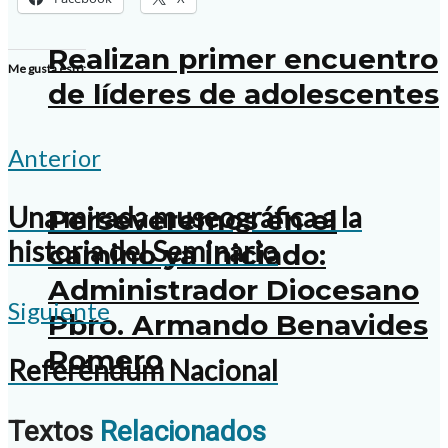
Realizan primer encuentro
Me gusta esto:
de líderes de adolescentes
Anterior
Una mirada museográfica a la
Perseveremos en el
historia del Seminario
camino ya iniciado:
Administrador Diocesano
Siguiente
Pbro. Armando Benavides
Romero
Referéndum Nacional
Textos
Relacionados