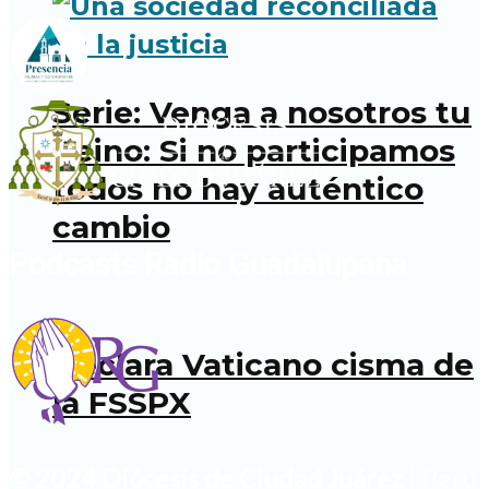
Serie: Venga a nosotros tu
Reino: Si no participamos
todos no hay auténtico
cambio
Podcasts Radio Guadalupana
Declara Vaticano cisma de
la FSSPX
© 2024 Diócesis de Ciudad Juárez
| Perú