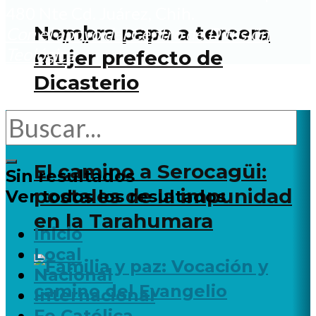
480 Nte Cd. Juárez, Chih.
Nombra papa a tercera
Con el apoyo del Centro de Difusión
Teológica
mujer prefecto de
Dicasterio
El camino a Serocagüi:
Sin resultados
postales de la impunidad
Ver todos los resultados
en la Tarahumara
Inicio
Local
Nacional
Internacional
Fe Católica