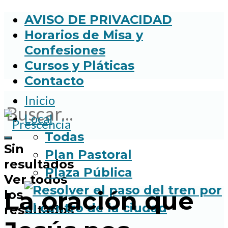
AVISO DE PRIVACIDAD
Horarios de Misa y
Confesiones
Cursos y Pláticas
Contacto
Inicio
Local
Todas
Sin
Plan Pastoral
resultados
Plaza Pública
Ver todos
La oración que
los
resultados