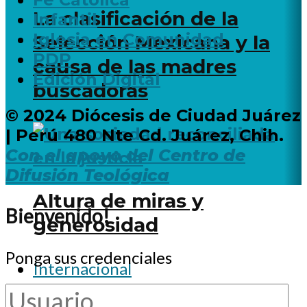
La clasificación de la
Infantil
Iglesia en Comunidad
Selección Mexicana y la
PDP
causa de las madres
Edición Digital
buscadoras
© 2024 Diócesis de Ciudad Juárez
| Perú 480 Nte Cd. Juárez, Chih.
Con el apoyo del Centro de
Difusión Teológica
Altura de miras y
Bienvenido!
generosidad
Ponga sus credenciales
Internacional