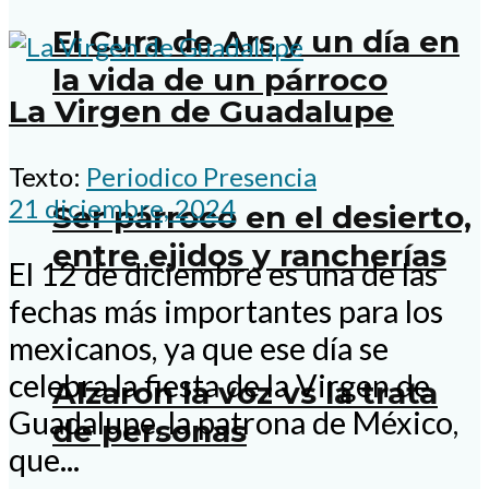
El Cura de Ars y un día en
la vida de un párroco
La Virgen de Guadalupe
Texto:
Periodico Presencia
21 diciembre, 2024
Ser párroco en el desierto,
entre ejidos y rancherías
El 12 de diciembre es una de las
fechas más importantes para los
mexicanos, ya que ese día se
celebra la fiesta de la Virgen de
Alzaron la voz vs la trata
Guadalupe, la patrona de México,
de personas
que...