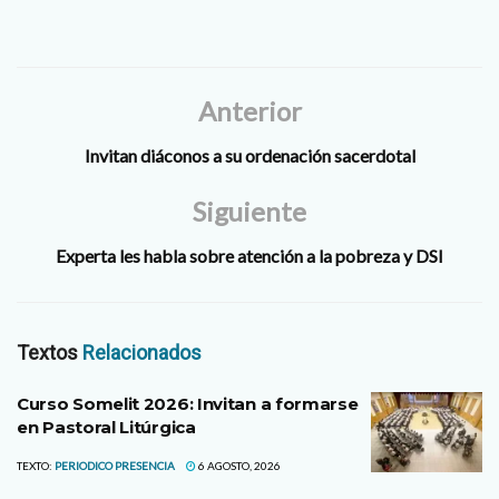
obispo don Guadalupe
Torres Campos en el Año de
la Misericordia, el “Orante
Luna” estuvo a punto de…
Anterior
Invitan diáconos a su ordenación sacerdotal
Siguiente
Experta les habla sobre atención a la pobreza y DSI
Textos
Relacionados
Curso Somelit 2026: Invitan a formarse
en Pastoral Litúrgica
TEXTO:
PERIODICO PRESENCIA
6 AGOSTO, 2026