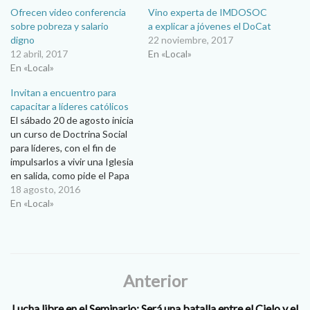
Ofrecen video conferencia
Vino experta de IMDOSOC
sobre pobreza y salario
a explicar a jóvenes el DoCat
digno
22 noviembre, 2017
12 abril, 2017
En «Local»
En «Local»
Invitan a encuentro para
capacitar a líderes católicos
El sábado 20 de agosto inicia
un curso de Doctrina Social
para líderes, con el fin de
impulsarlos a vivir una Iglesia
en salida, como pide el Papa
Francisco… La Pastoral
18 agosto, 2016
Social de la Diócesis de
En «Local»
Ciudad Juárez, en conjunto
con la asociación Caridad y
Verdad –grupo asesorado
por el…
Anterior
Lucha libre en el Seminario: Será una batalla entre el Cielo y el