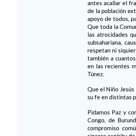
antes acallar el f
de la población ex
apoyo de todos, pa
Que toda la Comun
las atrocidades q
subsahariana, cau
respetan ni siquie
también a cuantos 
en las recientes m
Túnez.
Que el Niño Jesús 
su fe en distintas
Pidamos Paz y con
Congo, de Burundi
compromiso común
sincero espíritu de