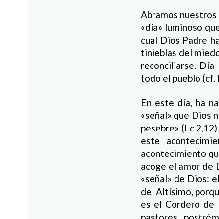
Abramos nuestros c
«día» luminoso que
cual Dios Padre ha
tinieblas del miedo
reconciliarse. Día
todo el pueblo (cf. 
En este día, ha na
«señal» que Dios n
pesebre» (Lc 2,12)
este acontecimi
acontecimiento que
acoge el amor de D
«señal» de Dios: el
del Altísimo, porqu
es el Cordero de 
pastores, postré