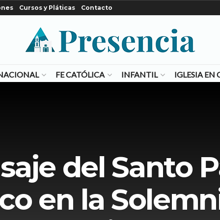
ones
Cursos y Pláticas
Contacto
NACIONAL
FE CATÓLICA
INFANTIL
IGLESIA E
aje del Santo 
sco en la Solemn