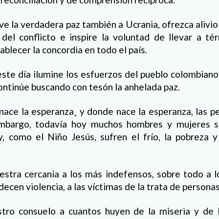
ve la verdadera paz también a Ucrania, ofrezca alivi
 del conflicto e inspire la voluntad de llevar a té
blecer la concordia en todo el país.
este día ilumine los esfuerzos del pueblo colombian
continúe buscando con tesón la anhelada paz.
nace la esperanza¸ y donde nace la esperanza, las p
 embargo, todavía hoy muchos hombres y mujeres s
, como el Niño Jesús, sufren el frío, la pobreza y
stra cercanía a los más indefensos, sobre todo a l
ecen violencia, a las víctimas de la trata de personas
tro consuelo a cuantos huyen de la miseria y de l