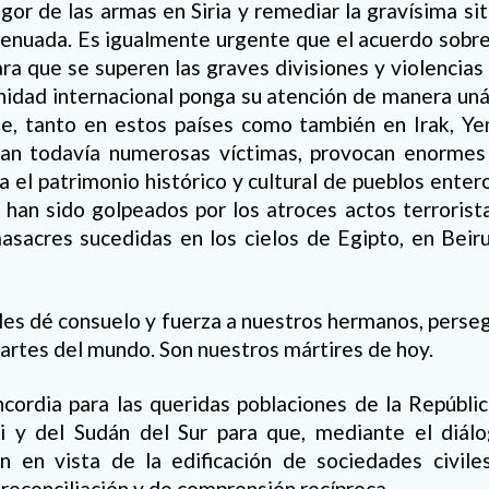
ragor de las armas en Siria y remediar la gravísima si
tenuada. Es igualmente urgente que el acuerdo sobre
ra que se superen las graves divisiones y violencias q
idad internacional ponga su atención de manera un
ue, tanto en estos países como también en Irak, Ye
san todavía numerosas víctimas, provocan enormes
ra el patrimonio histórico y cultural de pueblos enter
han sido golpeados por los atroces actos terrorist
asacres sucedidas en los cielos de Egipto, en Beir
les dé consuelo y fuerza a nuestros hermanos, perse
 partes del mundo. Son nuestros mártires de hoy.
cordia para las queridas poblaciones de la Repúbli
 y del Sudán del Sur para que, mediante el diálo
 en vista de la edificación de sociedades civile
 reconciliación y de comprensión recíproca.