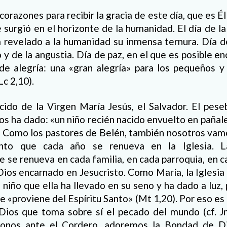
orazones para recibir la gracia de este día, que es Él
 surgió en el horizonte de la humanidad. El día de la 
 revelado a la humanidad su inmensa ternura. Día de
 y de la angustia. Día de paz, en el que es posible en
 de alegría: una «gran alegría» para los pequeños y
Lc 2,10).
cido de la Virgen María Jesús, el Salvador. El pes
os ha dado: «un niño recién nacido envuelto en pañal
. Como los pastores de Belén, también nosotros vamo
ento que cada año se renueva en la Iglesia. 
 se renueva en cada familia, en cada parroquia, en
ios encarnado en Jesucristo. Como María, la Iglesia
 niño que ella ha llevado en su seno y ha dado a luz,
e «proviene del Espíritu Santo» (Mt 1,20). Por eso es
Dios que toma sobre sí el pecado del mundo (cf. Jn 
monos ante el Cordero, adoremos la Bondad de Di