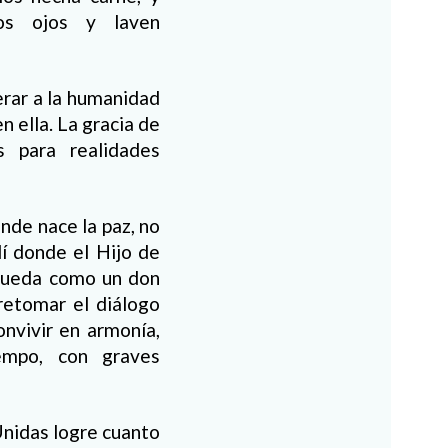
ros ojos y laven
berar a la humanidad
 ella. La gracia de
s para realidades
nde nace la paz, no
lí donde el Hijo de
z queda como un don
 retomar el diálogo
nvivir en armonía,
empo, con graves
Unidas logre cuanto