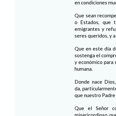
en condiciones muc
Que sean recompen
o Estados, que t
emigrantes y refu
seres queridos, y a
Que en este día de
sostenga el compro
y económico para q
humana.
Donde nace Dios, 
da, particularment
que nuestro Padre 
Que el Señor co
misericordioso qu