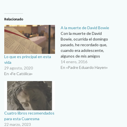
Relacionado
A la muerte de David Bowie
Con la muerte de David
Bowie, ocurrida el domingo
pasado, he recordado que,
cuando era adolescente,
algunos de mis amigos
Lo que es principal en esta
gustaban a ir a conciertos de
14 enero, 2016
vida
rock en El Paso Texas.
En «Padre Eduardo Hayen»
29 agosto, 2020
Escuchaba sus comentarios
En «Fe Católica»
sobre grupos como ‘Rolling
Stones’, ‘The Who’,
‘Black Sabbath’, ‘Judas
Priest’, ‘Kiss’, ‘AC DC’, ‘Led
Zeppelin’ o ‘Pink Floyd’.…
Cuatro libros recomendados
para esta Cuaresma
22 marzo, 2023