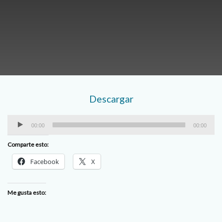
Descargar
Reproductor
00:00
00:00
de
Comparte esto:
audio
Facebook
X
Me gusta esto: