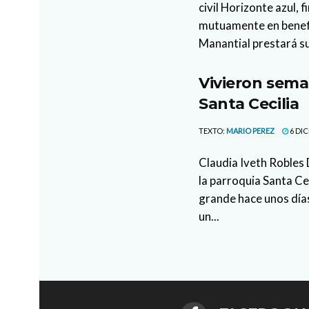
civil Horizonte azul,
mutuamente en benefic
Manantial prestará su
Vivieron sema
Santa Cecilia
TEXTO:
MARIO PEREZ
6 DIC
Claudia Iveth Robles 
la parroquia Santa Cec
grande hace unos días
un...