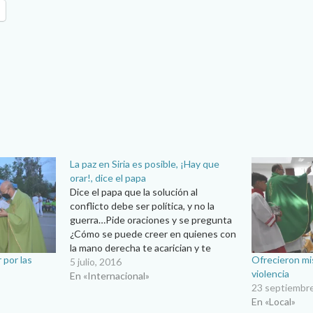
La paz en Siria es posible, ¡Hay que
orar!, dice el papa
Dice el papa que la solución al
conflicto debe ser política, y no la
guerra…Pide oraciones y se pregunta
¿Cómo se puede creer en quienes con
la mano derecha te acarician y te
r por las
Ofrecieron mis
golpean con la izquierda?”… En un
5 julio, 2016
violencia
video-mensaje, publicado este martes
En «Internacional»
23 septiembr
5 de Julio en el Centro…
En «Local»