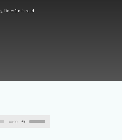
g Time: 1 min read
Utiliza
00:00
las
teclas