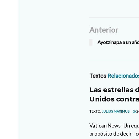
Anterior
Ayotzinapa a un año
Textos
Relacionado
Las estrellas 
Unidos contra
TEXTO:
JULIUS MAXIMUS
2
Vatican News Un equi
propósito de decir - c