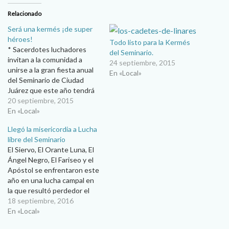
Relacionado
Será una kermés ¡de super
héroes!
Todo listo para la Kermés
* Sacerdotes luchadores
del Seminario.
invitan a la comunidad a
24 septiembre, 2015
unirse a la gran fiesta anual
En «Local»
del Seminario de Ciudad
Juárez que este año tendrá
muchas sorpresas. Blanca
20 septiembre, 2015
Alicia Martínez Con el lema
En «Local»
“Juntos somos una sola
Llegó la misericordia a Lucha
familia” y con la temática de
libre del Seminario
los super héroes, se realizará
El Siervo, El Orante Luna, El
los próximos sábado 26…
Ángel Negro, El Fariseo y el
Apóstol se enfrentaron este
año en una lucha campal en
la que resultó perdedor el
Orante… el obispo lo indultó,
18 septiembre, 2016
pero… Salvado por el obispo
En «Local»
en el Año de la misericordia