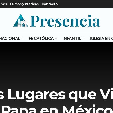
ones
Cursos y Pláticas
Contacto
NACIONAL
FE CATÓLICA
INFANTIL
IGLESIA E
s Lugares que Vis
Papa en México