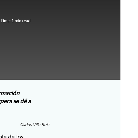
Time: 1 min read
ormación
pera se dé a
Carlos Villa Roiz
le de los