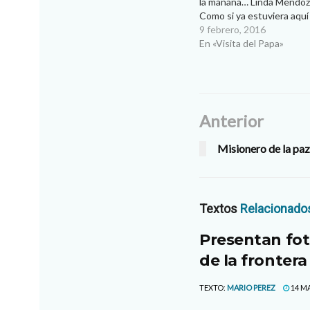
la mañana… Linda Mendoz
Como si ya estuviera aquí
Francisco se trabajará es
9 febrero, 2016
14 de febrero durante el 
En «Visita del Papa»
general de la valla…
Anterior
Misionero de la paz 
Textos
Relacionado
Presentan fot
de la frontera
TEXTO:
MARIO PEREZ
14 MA