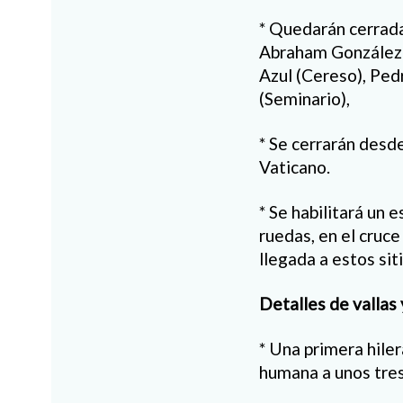
* Quedarán cerrada
Abraham González h
Azul (Cereso), Pe
(Seminario),
* Se cerrarán desd
Vaticano.
* Se habilitará un 
ruedas, en el cruc
llegada a estos sit
Detalles de vallas 
* Una primera hile
humana a unos tres