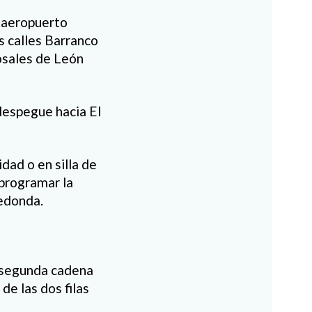
l aeropuerto
s calles Barranco
osales de León
despegue hacia El
dad o en silla de
 programar la
redonda.
a segunda cadena
e las dos filas