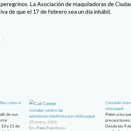
 peregrinos. La Asociación de maquiladoras de Ciuda
tiva de que el 17 de febrero sea un día inhábil.
lles como si
Cerrarán este
ruta papal
Instalan centro de
alir de sus
Piden a los j
asistencia telefónica por visita papal
este
precauciones
20 enero, 2016
 10 a 11 de
Desde las 9 de
En «Papa Francisco»