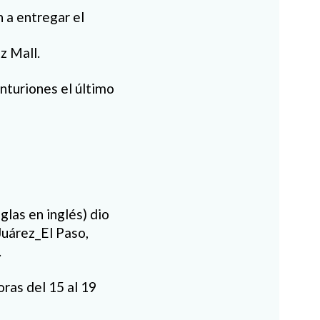
 a entregar el
z Mall.
enturiones el último
glas en inglés) dio
Juárez_El Paso,
.
ras del 15 al 19