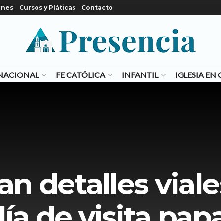
ones
Cursos y Pláticas
Contacto
NACIONAL
FE CATÓLICA
INFANTIL
IGLESIA E
n detalles viale
ía de visita pap