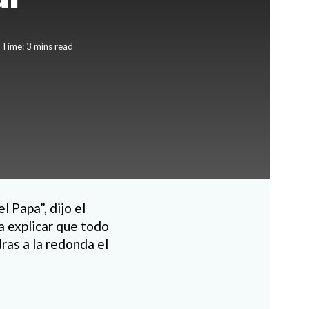
 Time: 3 mins read
l Papa”, dijo el
a explicar que todo
ras a la redonda el