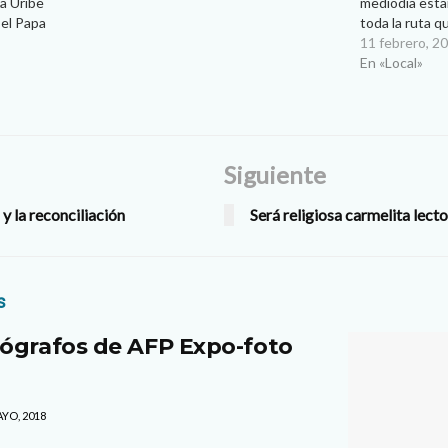
a Uribe
mediodía esta
 el Papa
toda la ruta q
te domingo
Francisco dura
11 febrero, 2
simulacro
frontera, info
En «Local»
Roberto Luna, 
humana que m
Siguiente
y la reconciliación
Será religiosa carmelita lect
s
ógrafos de AFP Expo-foto
YO, 2018