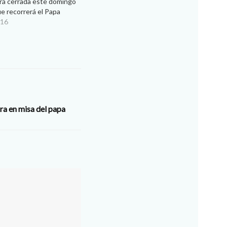
rá cerrada este domingo
ue recorrerá el Papa
nte su visita a esta
016
rmó el sacerdote
encargado de la valla
arcará el…
ora en misa del papa