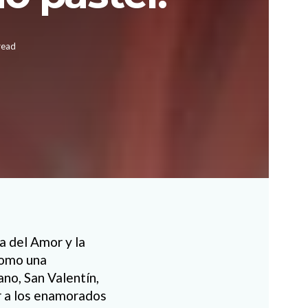
read
a del Amor y la
como una
o, San Valentín,
r a los enamorados