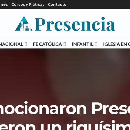
ones
Cursos y Pláticas
Contacto
NACIONAL
FE CATÓLICA
INFANTIL
IGLESIA E
ocionaron Pres
ieron un riquísim