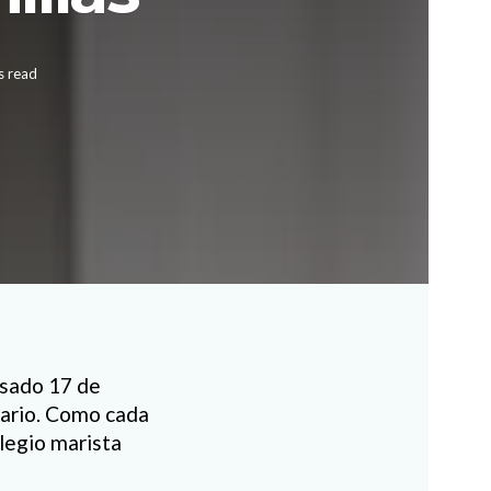
s read
asado 17 de
osario. Como cada
olegio marista