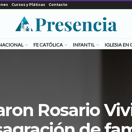
ones
Cursos y Pláticas
Contacto
NACIONAL
FE CATÓLICA
INFANTIL
IGLESIA E
aron Rosario Viv
agración de fam