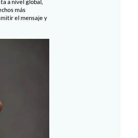
a a nivel global,
hechos más
smitir el mensaje y