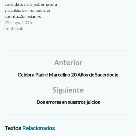
candidatos a la gubernatura
y alcaldía ser tomados en
cuenta…Salesianos
participan en este proyecto,
29 mayo, 2016
que retoma planteamientos
En «Local»
que hizo el Papa Francisco
en Ciudad Juárez. Claudia
Iveth Robles.- Con la
premisa de hacer que los
jóvenes se hagan
Anterior
responsables del…
Celebra Padre Marcelino 20 Años de Sacerdocio
Siguiente
Dos errores en nuestros juicios
Textos
Relacionados