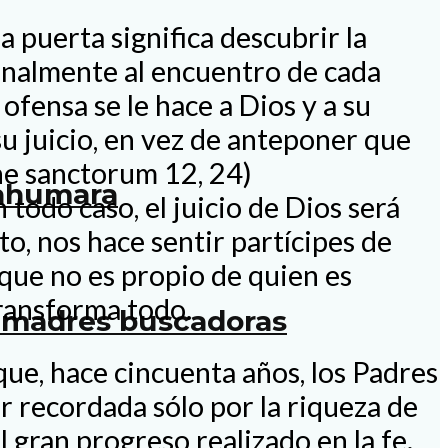
 puerta significa descubrir la
sonalmente al encuentro de cada
ofensa se le hace a Dios y a su
u juicio, en vez de anteponer que
ne sanctorum 12, 24)
rahumara
 todo caso, el juicio de Dios será
to, nos hace sentir partícipes de
ue no es propio de quien es
transforma todo.
as madres buscadoras
ue, hace cincuenta años, los Padres
r recordada sólo por la riqueza de
 gran progreso realizado en la fe.