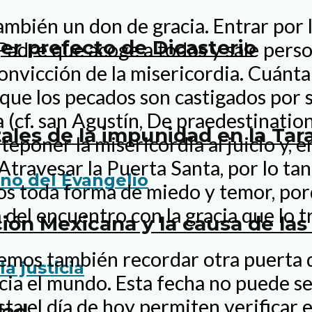
mbién un don de gracia. Entrar por la
r prefecto de Dicasterio
 Padre que acoge a todos y sale per
onvicción de la misericordia. Cuánta 
que los pecados son castigados por s
 (cf. san Agustín, De praedestinatio
tales de la impunidad en la Ta
eponer la misericordia al juicio y, en
 Atravesar la Puerta Santa, por lo tan
s toda forma de miedo y temor, porq
a del encuentro con la gracia que lo 
cción Mexicana y la causa de l
mos también recordar otra puerta q
acia el mundo. Esta fecha no puede se
a el día de hoy permiten verificar el
dad