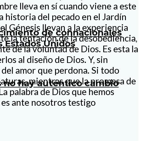
mbre lleva en sí cuando viene a este
a historia del pecado en el Jardín
el Génesis llevan a la experiencia
ecimiento de connacionales
e la tentación de la desobediencia,
s Estados Unidos
e de la voluntad de Dios. Es esta la
os al diseño de Dios. Y, sin
 del amor que perdona. Si todo
iaturas, mientras que la promesa de
os no hay auténtico cambio
. La palabra de Dios que hemos
 es ante nosotros testigo