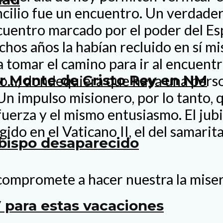
ncilio fue un encuentro. Un verdadero
entro marcado por el poder del Espí
uchos años la habían recluido en sí 
a tomar el camino para ir al encuent
er Monte de Cristo Rey en NM
jo…; dondequiera que haya una persona,
. Un impulso misionero, por lo tanto
erza y el mismo entusiasmo. El jubi
rgido en el Vaticano II, el del samar
bispo desaparecido
compromete a hacer nuestra la mise
 para estas vacaciones