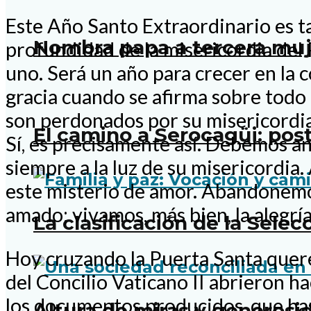
Este Año Santo Extraordinario es ta
Nombra papa a tercera muje
profundidad de la misericordia del
uno. Será un año para crecer en la c
gracia cuando se afirma sobre todo 
son perdonados por su misericordia
El camino a Serocagüi: pos
Sí, es precisamente así. Debemos ant
siempre a la luz de su misericordia.
este misterio de amor. Abandonemo
amado; vivamos, más bien, la alegrí
La clasificación de la Sele
Hoy cruzando la Puerta Santa quere
del Concilio Vaticano II abrieron h
los documentos producidos, que hast
Altura de miras y generosi