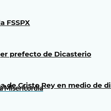
la FSSPX
r prefecto de Dicasterio
 de Cristo Rey en medio de di
la Misericordia