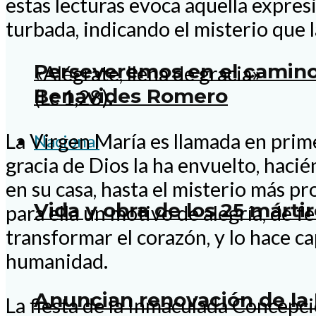
estas lecturas evoca aquella expres
turbada, indicando el misterio que l
Perseveremos en el camino
«Alégrate, llena de gracia»
Benavides Romero
(Lc 1,28).
La Virgen María es llamada en prime
Nacional
gracia de Dios la ha envuelto, haci
en su casa, hasta el misterio más pr
Vida y obra de los 25 mártir
para ella un motivo de alegría, de f
transformar el corazón, y lo hace ca
humanidad.
Anuncian renovación de la 
La fiesta de la Inmaculada Concepci