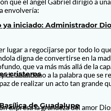
ión que el ángel Gabriel dirigió a u
a envolvería:
 ya iniciado: Administrador D
r lugar a regocijarse por todo lo que
éndola digna de convertirse en la ma
ofundo, que va más más allá de la cap
es cristeros
e y de abandono a la palabra que se r
paz de realizar un acto tan grande q
Basílica de Guadalupe
ón expresa la grandeza del amor Dios