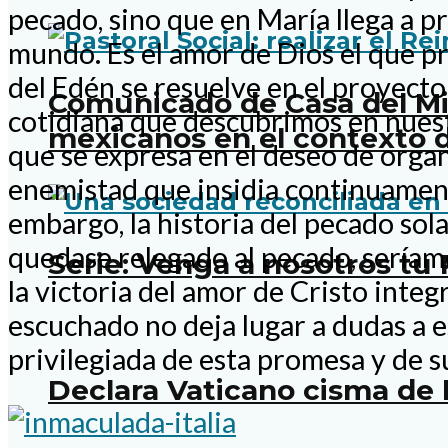
pecado, sino que en María llega a p
mundo. Es el amor de Dios el que prev
del Edén se resuelve en el proyecto 
Comunicado de Casa del Mig
cotidiana que descubrimos en nuestr
mexicanos en el contexto d
que se expresa en el deseo de organ
enemistad que insidia continuamente
embargo, la historia del pecado so
quedase relegado al pecado, seríamo
Serie: Venga a nosotros tu
la victoria del amor de Cristo inte
escuchado no deja lugar a dudas a e
privilegiada de esta promesa y de 
Declara Vaticano cisma de 