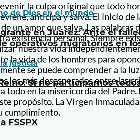
revenir la culpa original que todo ho
iene, anticipa y salva. El inicio de l
de un amor que salva. Las palabras d
rante en Juárez: Ante el fall
a existencia personal. Siempre exist
e operativos migratorios en lo
izar nuestra vida independientement
 la vida de los hombres para oponerl
lamente se puede comprender a la luz
s los más desesperados entre las cr
 Reino: Si no participamos tod
gra todo en la misericordia del Padre
ste propósito. La Virgen Inmaculada
su cumplimiento.
la FSSPX