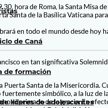
 9.30, hora de Roma, la Santa Misa d
istas
a Santa de la Basílica Vaticana para 
elebrará en todo el mundo desde hoy 
ciclo de Caná
ncisco en tan significativa Solemnid
a de formación
 la Puerta Santa de la Misericordia.
fuertemente simbólico, a la luz de 
no el primado de la gracia. En efecto
de líderes de adolescentes