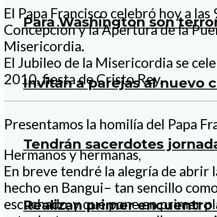
El Papa Francisco celebró hoy a las
Para Washington son terror
Concepción y la Apertura de la Puert
Misericordia.
El Jubileo de la Misericordia se c
2010, fiesta de Cristo Rey.
Invitan a parejas al nuevo 
Presentamos la homilía del Papa Fra
Tendrán sacerdotes jornad
Hermanos y hermanas,
En breve tendré la alegría de abrir
hecho en Bangui– tan sencillo como 
escuchado, y que pone en primer pla
Realizan primer encuentro 