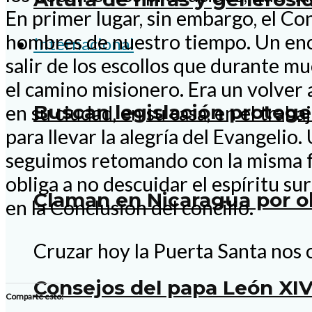
En primer lugar, sin embargo, el Co
hombres de nuestro tiempo. Un encu
Internacional
salir de los escollos que durante m
el camino misionero. Era un volver 
Buscan legislación proteg
en su ciudad, en su casa, en el traba
para llevar la alegría del Evangelio
seguimos retomando con la misma fu
obliga a no descuidar el espíritu su
Claman en Nicaragua por o
en la Conclusión del concilio.
Cruzar hoy la Puerta Santa nos 
Consejos del papa León XIV
Comparte esto: