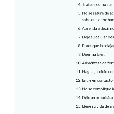
Trátese como su m
No se sature de a
sabe que debe hac
Aprenda a decir no
Deje su celular de
Practique la relaj
Duerma bien.
Aliméntese de form
Haga ejercicio con
Entre en contacto 
No se complique la
Déle un propósito 
Llene su vida de a