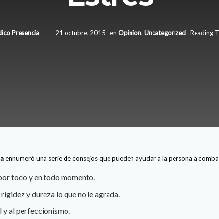
dico Presencia
21 octubre, 2015
en
Opinion
,
Uncategorized
Reading T
da
ennumeró una serie de consejos que pueden ayudar a la persona a combati
 por todo y en todo momento.
 rigidez y dureza lo que no le agrada.
l y al perfeccionismo.