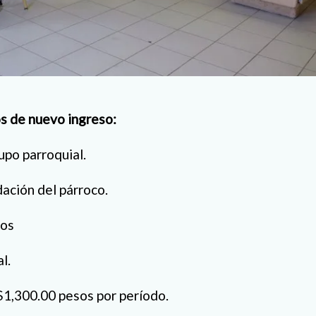
s de nuevo ingreso:
upo parroquial.
ación del párroco.
ños
l.
 $1,300.00 pesos por período.