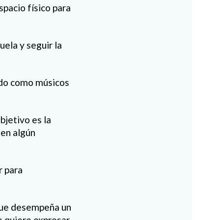
spacio físico para
uela y seguir la
ndo como músicos
bjetivo es la
 en algún
r para
 que desempeña un
se quiere expresar