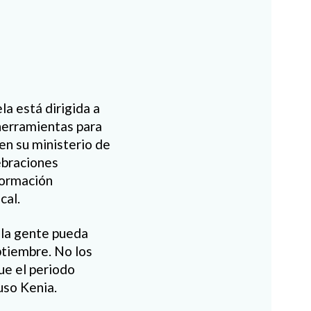
a está dirigida a
herramientas para
 en su ministerio de
ebraciones
formación
cal.
 la gente pueda
eptiembre. No los
e el periodo
uso Kenia.