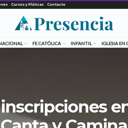
ones
Cursos y Pláticas
Contacto
NACIONAL
FE CATÓLICA
INFANTIL
IGLESIA E
inscripciones e
Canta y Camina