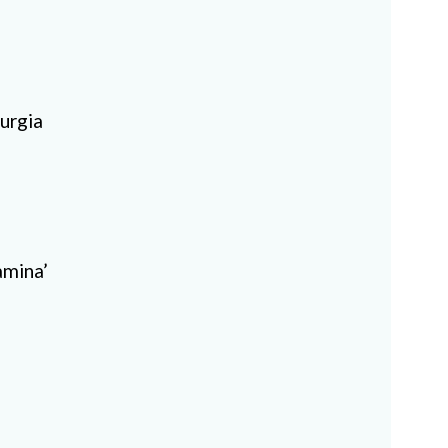
urgia
amina’