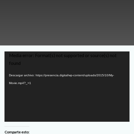
Reproductor
Media error: Format(s) not supported or source(s) not
de
found
vídeo
Descargar archivo: https://presencia.digital/wp-content/uploads/2015/10/My-
Movie.mp4?_=1
Comparte esto: