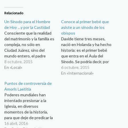
Relacionado
Un Sínodo para el Hombre
Conoce al primer bebé que
de Hoy …y por la Castidad
asiste a un sínodo de los
Consciente que la realidad
obispos
del matrimonio y la familia es
Davide tiene tres meses,
compleja, no sólo en
nació en Holanda y ha hecho
Ciudad Juárez, sino del
historia: es el primer bebé
mundo entero, el padre
que entra en el Aula del
Eduardo Hayen Cuarón,
8 octubre, 2015
Sínodo. Se podría decir, por
integrante de la Comisión de
En «Local»
tanto, que es el “primer
6 octubre, 2015
Pastoral Familiar y Vida de la
bebé sinodal”, lo que ha
En «Internacional»
diócesis local, mantiene la
hecho que se convierta en el
Puntos de controversia de
esperanza de que el Sínodo
centro de atención de la
Amoris Laetitia
de los obispos sobre la
prensa y de…
Poderes mundiales han
familia, reitere la postura…
intentado presionar a la
Iglesia, en diversos
momentos de la historia,
para que deje de predicar la
doctrina de Jesucristo.
16 abril, 2016