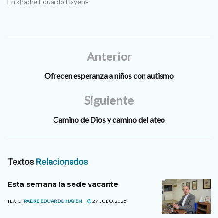
Durante el Sínodo de los
En «Padre Eduardo Hayen»
obispos en los últimos dos
años las presiones fueron
enormes para que se diera
un cambio doctrinal en
materia de Matrimonio y…
Anterior
Ofrecen esperanza a niños con autismo
Siguiente
Camino de Dios y camino del ateo
Textos
Relacionados
Esta semana la sede vacante
TEXTO:
PADRE EDUARDO HAYEN
27 JULIO, 2026