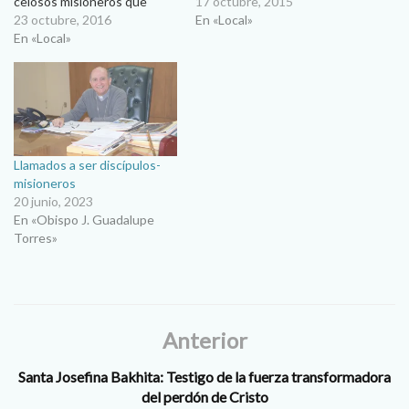
celosos misioneros que
en la colecta, que será
17 octubre, 2015
llevan la Buena Nueva a
23 octubre, 2016
destinada íntegramente a la
En «Local»
todos los rincones… Mons. J.
En «Local»
Obra Misional. Al celebrarse
Guadalupe Torres Campos/
hoy el Domingo Mundial de
Obispo de Ciudad Juárez
las Misiones, el obispo
Como siempre les saludo
recordó que el lema de esta
con gran cariño y amor de
jornada es :…
padre y…
Llamados a ser discípulos-
misioneros
20 junio, 2023
En «Obispo J. Guadalupe
Torres»
Anterior
Santa Josefina Bakhita: Testigo de la fuerza transformadora
del perdón de Cristo