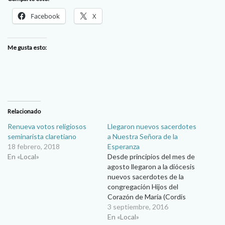
Facebook
X
Me gusta esto:
Relacionado
Renueva votos religiosos
Llegaron nuevos sacerdotes
seminarista claretiano
a Nuestra Señora de la
18 febrero, 2018
Esperanza
En «Local»
Desde principios del mes de
agosto llegaron a la diócesis
nuevos sacerdotes de la
congregación Hijos del
Corazón de María (Cordis
Maria Filium) conocidos
3 septiembre, 2016
como Misioneros
En «Local»