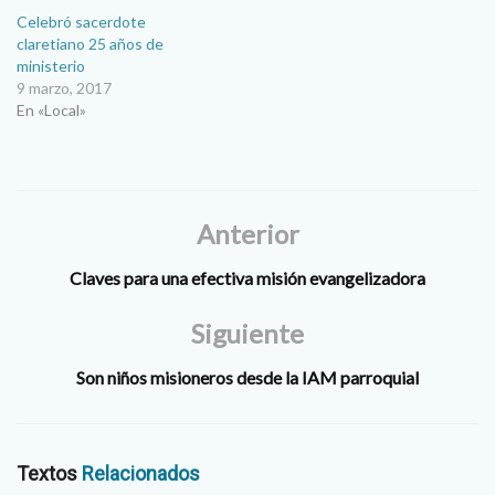
Claretianos, para atender la
Celebró sacerdote
parroquia Nuestra Señora de
claretiano 25 años de
la Esperanza, de la cual la
ministerio
congregación se hace cargo
9 marzo, 2017
desde el año 2000. A la…
En «Local»
Anterior
Claves para una efectiva misión evangelizadora
Siguiente
Son niños misioneros desde la IAM parroquial
Textos
Relacionados