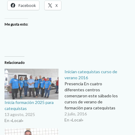
Facebook
X
Me gusta esto:
Relacionado
Inician catequistas curso de
verano 2016
Presencia En cuatro
diferentes centros
comenzaron este sábado los
cursos de verano de
Inicia formación 2025 para
formación para catequistas
catequistas
que ofrece la Dimensión
2 julio, 2016
13 agosto, 2025
Diocesana de la Nueva
En «Local»
En «Local»
Evangelización y Catequesis
a cargo del padre Jorge