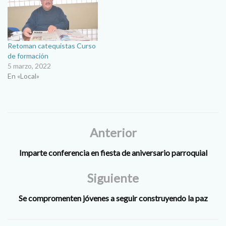
Pablo Lozano. Los cursos
están dirigidos a catequistas
de niños, coordinadores de
confirmaciones, catequesis
de adultos, platicas
Retoman catequistas Curso
prematrimoniales,…
de formación
5 marzo, 2022
En «Local»
Anterior
Imparte conferencia en fiesta de aniversario parroquial
Siguiente
Se compromenten jóvenes a seguir construyendo la paz