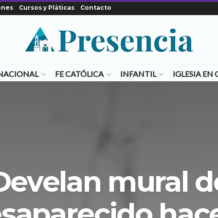
ones
Cursos y Pláticas
Contacto
NACIONAL
FE CATÓLICA
INFANTIL
IGLESIA E
Develan mural d
esaparecido hace