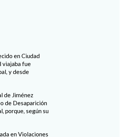
ecido en Ciudad
l viajaba fue
pal, y desde
al de Jiménez
ito de Desaparición
l, porque, según su
zada en Violaciones